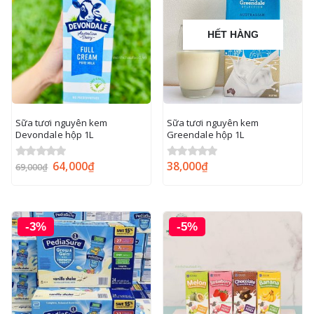
HẾT HÀNG
Sữa tươi nguyên kem
Sữa tươi nguyên kem
Devondale hộp 1L
Greendale hộp 1L
64,000
₫
38,000
₫
0
out of 5
0
out of 5
69,000
₫
-3%
-5%