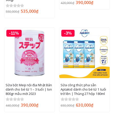
390,000
₫
0
out of 5
420,000
₫
535,000
₫
0
out of 5
550,000
₫
-11%
-3%
Sữa bột Meiji nội địa Nhật Bản
Sữa công thức pha sẵn
dành cho bé từ 1 – 3 tuổi | lon
Aptakid dành cho bé từ 1 tuổi
800gr mẫu mới 2023
trở lên | Thùng 27 hộp 180ml
390,000
₫
630,000
₫
0
out of 5
0
out of 5
440,000
₫
650,000
₫