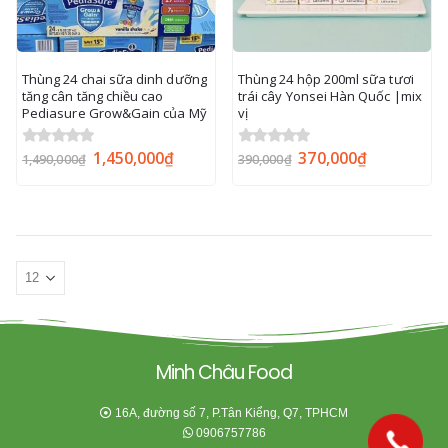
Thùng 24 chai sữa dinh dưỡng
Thùng 24 hộp 200ml sữa tươi
tăng cân tăng chiều cao
trái cây Yonsei Hàn Quốc |mix
Pediasure Grow&Gain của Mỹ
vị
1,450,000
₫
370,000
₫
0
out of 5
0
out of 5
1,490,000
₫
390,000
₫
Minh Châu Food
16A, đường số 7, P.Tân Kiểng, Q7, TPHCM
0906757786