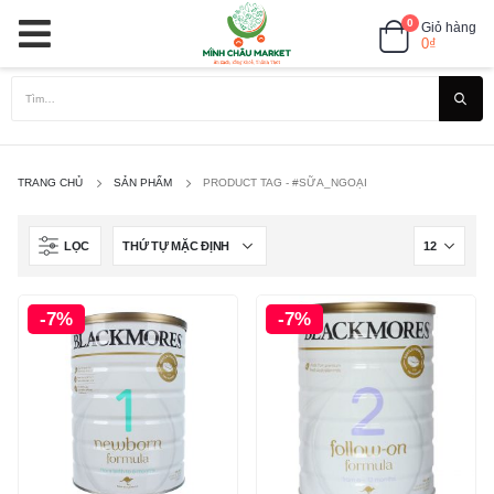
0
Giỏ hàng
0
₫
TRANG CHỦ
SẢN PHẨM
PRODUCT TAG -
#SỮA_NGOẠI
LỌC
-7%
-7%