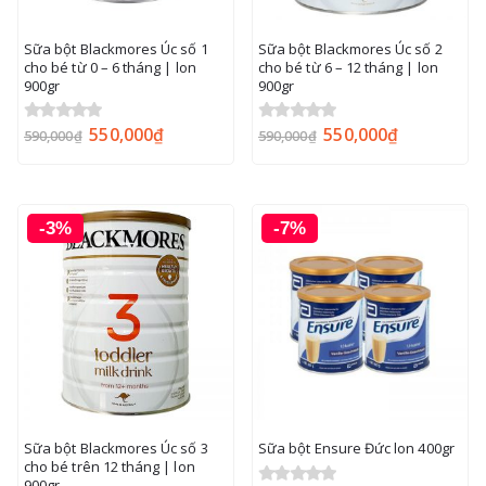
Sữa bột Blackmores Úc số 1
Sữa bột Blackmores Úc số 2
cho bé từ 0 – 6 tháng | lon
cho bé từ 6 – 12 tháng | lon
900gr
900gr
550,000
₫
550,000
₫
0
out of 5
0
out of 5
590,000
₫
590,000
₫
-3%
-7%
Sữa bột Blackmores Úc số 3
Sữa bột Ensure Đức lon 400gr
cho bé trên 12 tháng | lon
900gr