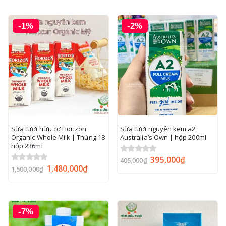
-1%
-2%
Sữa tươi hữu cơ Horizon
Sữa tươi nguyên kem a2
Organic Whole Milk | Thùng 18
Australia’s Own | hộp 200ml
hộp 236ml
395,000
₫
0
out of 5
405,000
₫
1,480,000
₫
0
out of 5
1,500,000
₫
-7%