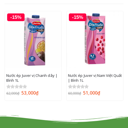
-15%
-15%
Nước ép Juver vị Chanh dây |
Nước ép Juver vị Nam Việt Quất
Bình 1L
| Bình 1L
53,000
₫
51,000
₫
0
out of 5
0
out of 5
62,000
₫
60,000
₫