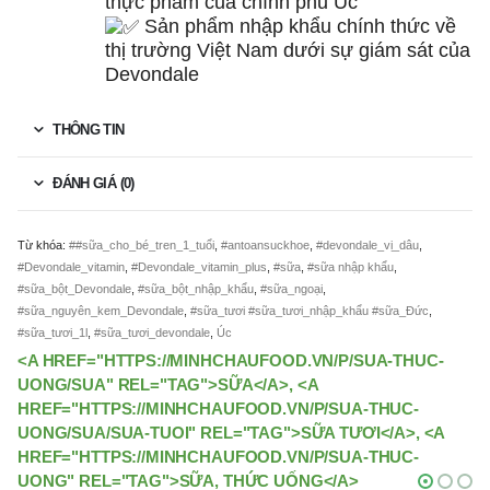
thực phẩm của chính phủ Úc
Sản phẩm nhập khẩu chính thức về
thị trường Việt Nam dưới sự giám sát của
Devondale
THÔNG TIN
ĐÁNH GIÁ (0)
Từ khóa:
##sữa_cho_bé_tren_1_tuổi
,
#antoansuckhoe
,
#devondale_vị_dâu
,
#Devondale_vitamin
,
#Devondale_vitamin_plus
,
#sữa
,
#sữa nhập khẩu
,
#sữa_bột_Devondale
,
#sữa_bột_nhập_khẩu
,
#sữa_ngoại
,
#sữa_nguyên_kem_Devondale
,
#sữa_tươi #sữa_tươi_nhập_khẩu #sữa_Đức
,
#sữa_tươi_1l
,
#sữa_tươi_devondale
,
Úc
<A HREF="HTTPS://MINHCHAUFOOD.VN/P/SUA-THUC-
UONG/SUA" REL="TAG">SỮA</A>, <A
HREF="HTTPS://MINHCHAUFOOD.VN/P/SUA-THUC-
UONG/SUA/SUA-TUOI" REL="TAG">SỮA TƯƠI</A>, <A
HREF="HTTPS://MINHCHAUFOOD.VN/P/SUA-THUC-
UONG" REL="TAG">SỮA, THỨC UỐNG</A>