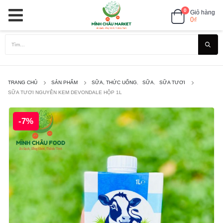
0
Giỏ hàng
0
₫
TRANG CHỦ
SẢN PHẨM
SỮA, THỨC UỐNG
,
SỮA
,
SỮA TƯƠI
SỮA TƯƠI NGUYÊN KEM DEVONDALE HỘP 1L
-7%