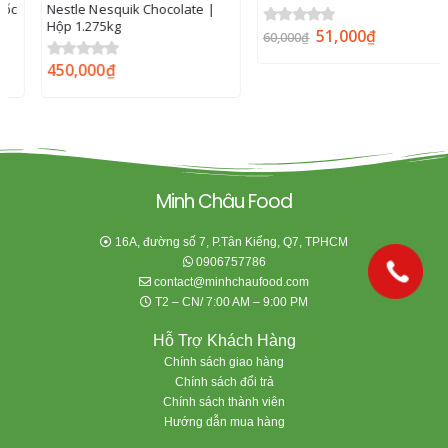
Nestle Nesquik Chocolate |
Hộp 1.275kg
51,000
₫
0
out of 5
60,000
₫
450,000
₫
0
out of 5
Minh Châu Food
16A, đường số 7, P.Tân Kiểng, Q7, TPHCM
0906757786
contact@minhchaufood.com
T2 – CN/ 7:00 AM – 9:00 PM
Hỗ Trợ Khách Hàng
Chính sách giao hàng
Chính sách đổi trả
Chính sách thành viên
Hướng dẫn mua hàng