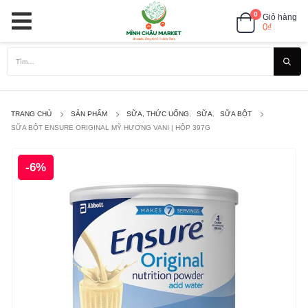
0
Giỏ hàng
0
₫
TRANG CHỦ
SẢN PHẨM
SỮA, THỨC UỐNG
,
SỮA
,
SỮA BỘT
SỮA BỘT ENSURE ORIGINAL MỸ HƯƠNG VANI | HỘP 397G
-6%