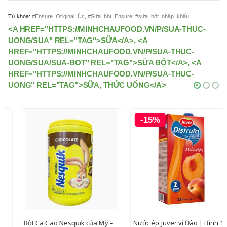
Từ khóa:
#Ensure_Original_Úc
,
#Sữa_bột_Ensure
,
#sữa_bột_nhập_khẩu
<A HREF="HTTPS://MINHCHAUFOOD.VN/P/SUA-THUC-
UONG/SUA" REL="TAG">SỮA</A>, <A
HREF="HTTPS://MINHCHAUFOOD.VN/P/SUA-THUC-
UONG/SUA/SUA-BOT" REL="TAG">SỮA BỘT</A>, <A
HREF="HTTPS://MINHCHAUFOOD.VN/P/SUA-THUC-
UONG" REL="TAG">SỮA, THỨC UỐNG</A>
-15%
Bột Ca Cao Nesquik của Mỹ –
Nước ép Juver vị Đào | Bình 1L