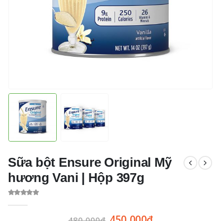
Sữa bột Ensure Original Mỹ
hương Vani | Hộp 397g
0
out of 5
450,000
₫
480,000
₫