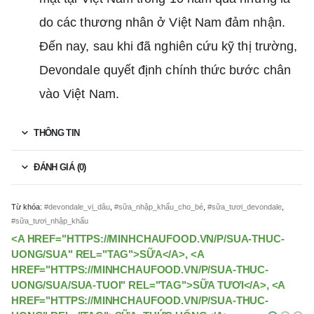
do các thương nhân ở Việt Nam đảm nhận.
Đến nay, sau khi đã nghiên cứu kỹ thị trường,
Devondale quyết định chính thức bước chân
vào Việt Nam.
THÔNG TIN
ĐÁNH GIÁ (0)
Từ khóa:
#devondale_vị_dâu
,
#sữa_nhập_khẩu_cho_bé
,
#sữa_tươi_devondale
,
#sữa_tươi_nhập_khẩu
<A HREF="HTTPS://MINHCHAUFOOD.VN/P/SUA-THUC-
UONG/SUA" REL="TAG">SỮA</A>, <A
HREF="HTTPS://MINHCHAUFOOD.VN/P/SUA-THUC-
UONG/SUA/SUA-TUOI" REL="TAG">SỮA TƯƠI</A>, <A
HREF="HTTPS://MINHCHAUFOOD.VN/P/SUA-THUC-