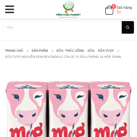
0
Giỏ hàng
0
₫
TRANG CHỦ
SẢN PHẨM
SỮA, THỨC UỐNG
,
SỮA
,
SỮA TƯƠI
SỮA TƯƠI NGUYÊN KEM DEVONDALE CỦA ÚC VỊ DÂU |THÙNG 24 HỘP 200ML