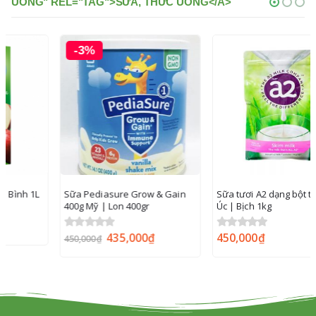
UONG" REL="TAG">SỮA, THỨC UỐNG</A>
-3%
Sữa Pediasure Grow & Gain
Sữa tươi A2 dạng bột tách kem
400g Mỹ | Lon 400gr
Úc | Bịch 1kg
435,000
₫
450,000
₫
0
out of 5
0
out of 5
450,000
₫