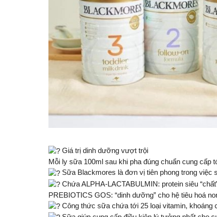
Giá trị dinh dưỡng vượt trội
Mỗi ly sữa 100ml sau khi pha đúng chuẩn cung cấp tớ
Sữa Blackmores là đơn vị tiên phong trong việc 
Chứa ALPHA-LACTABULMIN: protein siêu “chất” nh
PREBIOTICS GOS: “dinh dưỡng” cho hệ tiêu hoá non
Công thức sữa chứa tới 25 loại vitamin, khoáng 
Sữa giúp cung cấp điều kiện lý tưởng nhất cho sự 