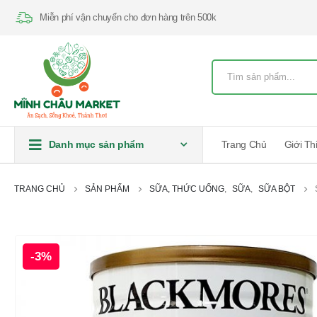
Miễn phí vận chuyển cho đơn hàng trên 500k
Danh mục sản phẩm
Trang Chủ
Giới Th
TRANG CHỦ
SẢN PHẨM
SỮA, THỨC UỐNG
,
SỮA
,
SỮA BỘT
-3%