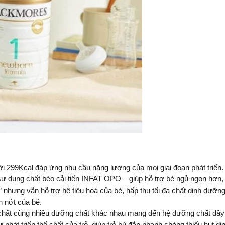
i 299Kcal đáp ứng nhu cầu năng lượng của mọi giai đoạn phát triển.
sư dụng chất béo cải tiến INFAT OPO – giúp hỗ trợ bé ngủ ngon hơn,
ưng vẫn hỗ trợ hệ tiêu hoá của bé, hấp thu tối đa chất dinh dưỡng
 nớt của bé.
chất cùng nhiều dưỡng chất khác nhau mang đến hệ dưỡng chất đầy đ
phát triển thể chất của trẻ, giúp trẻ bù đắp nhanh chóng thiếu hụt d