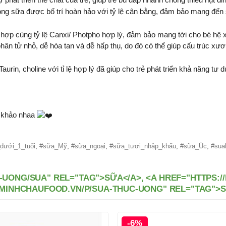
ng sữa được bố trí hoàn hảo với tỷ lệ cân bằng, đảm bảo mang đến s
hợp cùng tỷ lệ Canxi/ Photpho hợp lý, đảm bảo mang tới cho bé hệ x
hân tử nhỏ, dễ hòa tan và dễ hấp thụ, do đó có thể giúp cấu trúc xư
n, choline với tỉ lệ hợp lý đã giúp cho trẻ phát triển khả năng tư d
m khảo nhaa
dưới_1_tuổi
,
#sữa_Mỹ
,
#sữa_ngoại
,
#sữa_tươi_nhập_khẩu
,
#sữa_Úc
,
#sua
-UONG/SUA" REL="TAG">SỮA</A>, <A HREF="HTTPS:
//MINHCHAUFOOD.VN/P/SUA-THUC-UONG" REL="TAG">
-15%