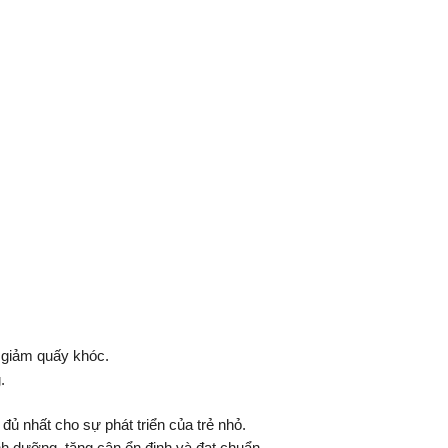
 giảm quấy khóc.
.
ủ nhất cho sự phát triển của trẻ nhỏ.
inh dưỡng, tăng cân ổn định và đạt chuẩn.