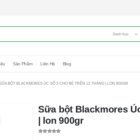
Danh mục
iệu
Sản Phẩm
Liên Hệ
Blog
SỮA BỘT BLACKMORES ÚC SỐ 3 CHO BÉ TRÊN 12 THÁNG | LON 900GR
Sữa bột Blackmores Úc 
| lon 900gr
0
out of 5