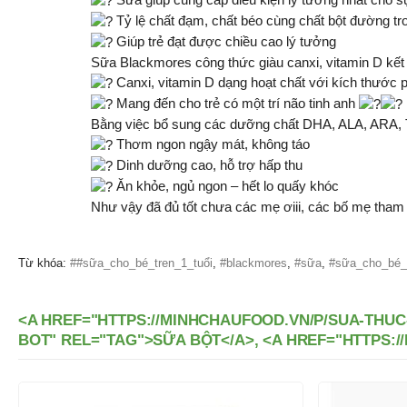
Tỷ lệ chất đạm, chất béo cùng chất bột đường tro
Giúp trẻ đạt được chiều cao lý tưởng
Sữa Blackmores công thức giàu canxi, vitamin D kết 
Canxi, vitamin D dạng hoạt chất với kích thước p
Mang đến cho trẻ có một trí não tinh anh
Bằng việc bổ sung các dưỡng chất DHA, ALA, ARA, Tauri
Thơm ngon ngậy mát, không táo
Dinh dưỡng cao, hỗ trợ hấp thu
Ăn khỏe, ngủ ngon – hết lo quấy khóc
Như vậy đã đủ tốt chưa các mẹ ơiii, các bố mẹ tha
Từ khóa:
##sữa_cho_bé_tren_1_tuổi
,
#blackmores
,
#sữa
,
#sữa_cho_bé_
<A HREF="HTTPS://MINHCHAUFOOD.VN/P/SUA-THUC
BOT" REL="TAG">SỮA BỘT</A>, <A HREF="HTTPS:
-6%