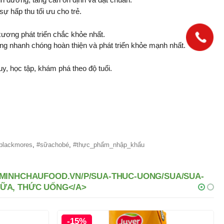
ự hấp thu tối ưu cho trẻ.
ương phát triển chắc khỏe nhất.
ơng nhanh chóng hoàn thiện và phát triển khỏe mạnh nhất.
uy, học tập, khám phá theo độ tuổi.
blackmores
,
#sữachobé
,
#thực_phẩm_nhập_khẩu
//MINHCHAUFOOD.VN/P/SUA-THUC-UONG/SUA/SUA-
SỮA, THỨC UỐNG</A>
-6%