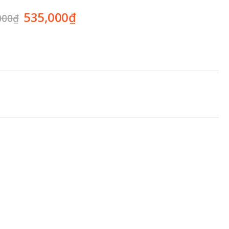
535,000
₫
000
₫