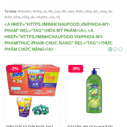
Từ khóa:
#relumins
,
#trắng_da
,
#trị_mụn
,
#trị_nám
,
#viên_uống_làm_sáng_da
,
#viên_uống_trắng_da_relumins_của_mỹ
<A HREF="HTTPS://MINHCHAUFOOD.VN/P/HOA-MY-
PHAM" REL="TAG">HÓA MỸ PHẨM</A>, <A
HREF="HTTPS://MINHCHAUFOOD.VN/P/HOA-MY-
PHAM/THUC-PHAM-CHUC-NANG" REL="TAG">THỰC
PHẨM CHỨC NĂNG</A>
-9%
Sữa tắm gội xả Suave Kids
Nước rửa chén bát Kao nhật