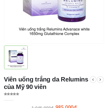
Viên uống trắng da Relumins
của Mỹ 90 viên
0
out of 5
985,000
₫
1,045,000
₫