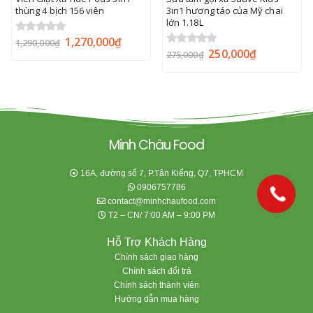
3in1 hương táo của Mỹ chai
bản hương nho 1380ml
lớn 1.18L
186,000
₫
0
out of 5
250,000
₫
0
out of 5
275,000
₫
Minh Châu Food
16A, đường số 7, P.Tân Kiểng, Q7, TPHCM
0906757786
contact@minhchaufood.com
T2 – CN/ 7:00 AM – 9:00 PM
Hỗ Trợ Khách Hàng
Chính sách giao hàng
Chính sách đổi trả
Chính sách thành viên
Hướng dẫn mua hàng