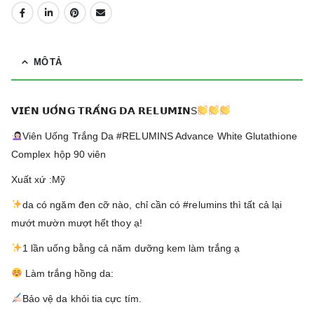
MÔ TẢ
𝗩𝗜𝗘̂𝗡 𝗨𝗢̂́𝗡𝗚 𝗧𝗥𝗔̆́𝗡𝗚 𝗗𝗔 𝗥𝗘𝗟𝗨𝗠𝗜𝗡S
Viên Uống Trắng Da #RELUMINS Advance White Glutathione
Complex hộp 90 viên
Xuất xứ :Mỹ
da có ngăm đen cỡ nào, chỉ cần có #relumins thì tất cả lại
mướt mườn mượt hết thoy ạ!
1 lần uống bằng cả năm dưỡng kem làm trắng ạ
Làm trắng hồng da:
Bảo vệ da khỏi tia cực tím.