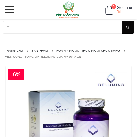
0
Giỏ hàng
0
₫
TRANG CHỦ
SẢN PHẨM
HÓA MỸ PHẨM
,
THỰC PHẨM CHỨC NĂNG
VIÊN UỐNG TRẮNG DA RELUMINS CỦA MỸ 90 VIÊN
-6%