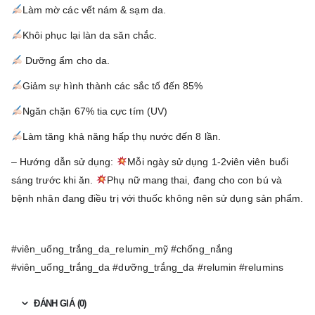
Làm mờ các vết nám & sạm da.
Khôi phục lại làn da săn chắc.
Dưỡng ẩm cho da.
Giảm sự hình thành các sắc tố đến 85%
Ngăn chặn 67% tia cực tím (UV)
Làm tăng khả năng hấp thụ nước đến 8 lần.
– Hướng dẫn sử dụng:
Mỗi ngày sử dụng 1-2viên viên buổi
sáng trước khi ăn.
Phụ nữ mang thai, đang cho con bú và
bệnh nhân đang điều trị với thuốc không nên sử dụng sản phẩm.
#viên_uống_trắng_da_relumin_mỹ #chống_nắng
#viên_uống_trắng_da #dưỡng_trắng_da #relumin #relumins
ĐÁNH GIÁ (0)