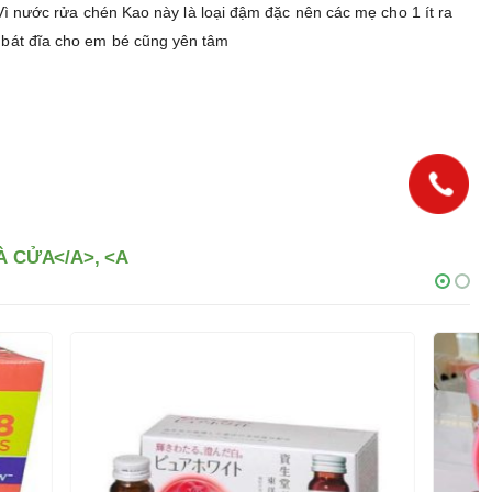
s Vì nước rửa chén Kao này là loại đậm đặc nên các mẹ cho 1 ít ra
, bát đĩa cho em bé cũng yên tâm
 CỬA</A>, <A
-18%