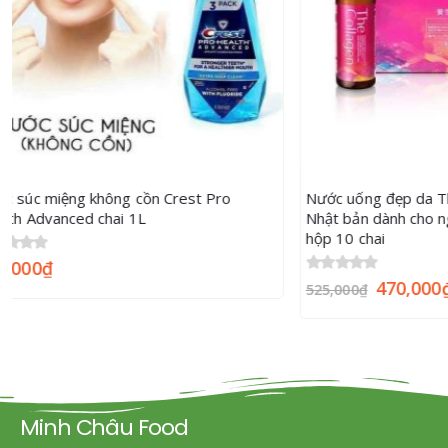
Nước uống đẹp da The Collagen Shiseido
Viên Giặt Xả 
Nhật bản dành cho người dưới 35 tuổi |
156 viên
hộp 10 chai
0
out of 5
1
1,290,000
₫
0
out of 5
470,000
₫
525,000
₫
Minh Châu Food