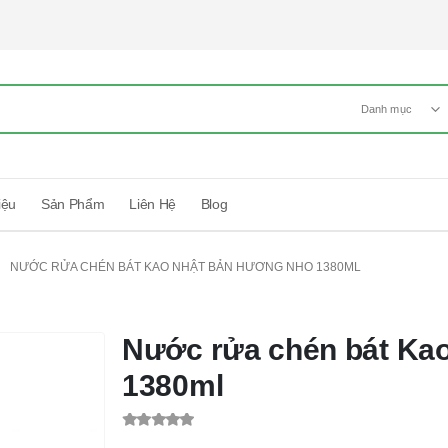
Danh mục
iệu
Sản Phẩm
Liên Hệ
Blog
NƯỚC RỬA CHÉN BÁT KAO NHẬT BẢN HƯƠNG NHO 1380ML
Nước rửa chén bát Ka
1380ml
0
out of 5