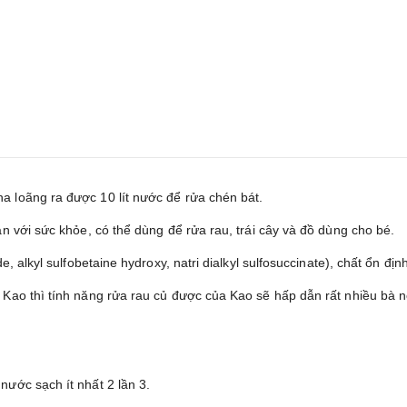
 loãng ra được 10 lít nước để rửa chén bát.
n với sức khỏe, có thể dùng để rửa rau, trái cây và đồ dùng cho bé.
 alkyl sulfobetaine hydroxy, natri dialkyl sulfosuccinate), chất ổn địn
Kao thì tính năng rửa rau củ được của Kao sẽ hấp dẫn rất nhiều bà nộ
ước sạch ít nhất 2 lần 3.