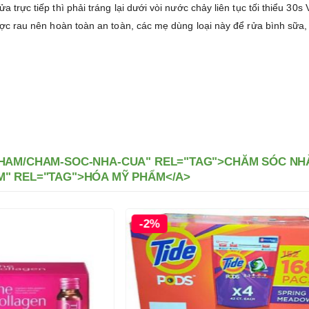
 trực tiếp thì phải tráng lại dưới vòi nước chảy liên tục tối thiểu 30
được rau nên hoàn toàn an toàn, các mẹ dùng loại này để rửa bình sữa
PHAM/CHAM-SOC-NHA-CUA" REL="TAG">CHĂM SÓC NHÀ
M" REL="TAG">HÓA MỸ PHẨM</A>