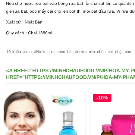
Nếu cho nước rửa bát vào bông rửa bát rồi chà sát lên củ quả để rửa
giẻ rửa bát, bóp mấy cái cho lên bọt thì mới bắt đầu rửa. Vì rửa 
Xuất xứ : Nhật Bản
Quy cách : Chai 1380ml
Từ khóa:
#kao
,
#Nước_rửa_chén_bát
,
#nước_rửa_chén_bát_nhật_bản
<A HREF="HTTPS://MINHCHAUFOOD.VN/P/HOA-MY-
HREF="HTTPS://MINHCHAUFOOD.VN/P/HOA-MY-PHA
-10%
-2%