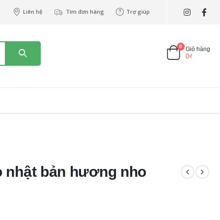
Liên hệ
Tìm đơn hàng
Trợ giúp
0
Giỏ hàng
0
₫
o nhật bản hương nho