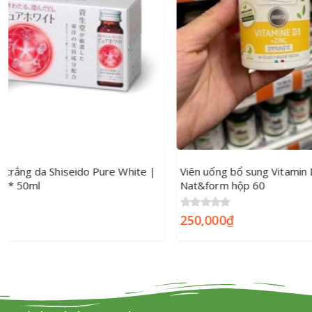
Viên uống bổ sung Vitamin D3 và kẽm
Kem đánh răn
Nat&form hộp 60
gram
0
250,000
out of 5
₫
0
out of 5
13
159,000
₫