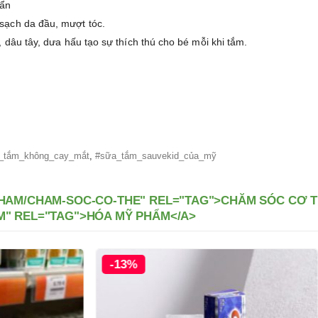
uẩn
sạch da đầu, mượt tóc.
 dâu tây, dưa hấu tạo sự thích thú cho bé mỗi khi tắm.
_tắm_không_cay_mắt
,
#sữa_tắm_sauvekid_của_mỹ
HAM/CHAM-SOC-CO-THE" REL="TAG">CHĂM SÓC CƠ TH
M" REL="TAG">HÓA MỸ PHẨM</A>
-9%