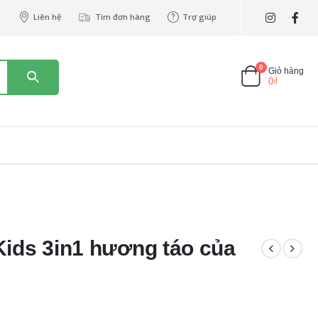
Liên hệ
Tìm đơn hàng
Trợ giúp
0
Giỏ hàng
0
₫
Kids 3in1 hương táo của