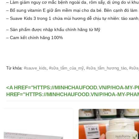
– Làm giảm nguy cơ mắc bệnh ngoài da, rôm sẩy, dị ứng do vi kh
– Bổ sung vitamin E giữ ẩm mềm mại cho da bé. Bên cạnh đó làm 
– Suave Kids 3 trong 1 chứa mùi hương dễ chịu tự nhiên: táo xanh,
– Sản phẩm được nhập khẩu chính hãng từ Mỹ
– Cam kết chính hãng 100%
Từ khóa:
#sauve_kids
,
#sữa_tắm_của_mỹ
,
#sữa_tắm_hương_táo
,
#sữa
<A HREF="HTTPS://MINHCHAUFOOD.VN/P/HOA-MY-P
HREF="HTTPS://MINHCHAUFOOD.VN/P/HOA-MY-PHA
-13%