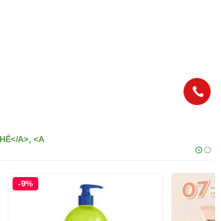
Ể</A>, <A
-28%