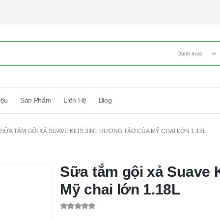
Danh mục
iệu
Sản Phẩm
Liên Hệ
Blog
SỮA TẮM GỘI XẢ SUAVE KIDS 3IN1 HƯƠNG TÁO CỦA MỸ CHAI LỚN 1.18L
Sữa tắm gội xả Suave 
Mỹ chai lớn 1.18L
0
out of 5