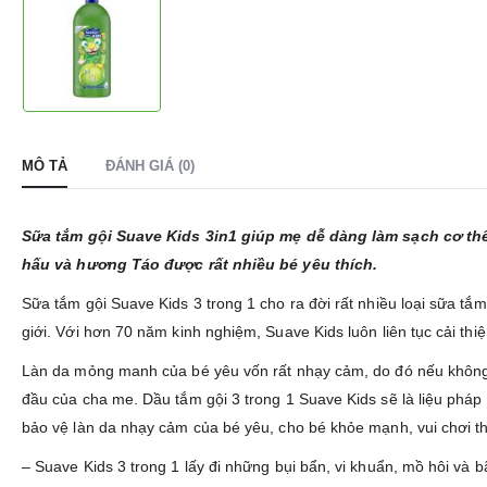
MÔ TẢ
ĐÁNH GIÁ (0)
Sữa tắm gội Suave Kids 3in1 giúp mẹ dễ dàng làm sạch cơ th
hấu và hương Táo được rất nhiều bé yêu thích.
Sữa tắm gội Suave Kids 3 trong 1 cho ra đời rất nhiều loại sữa 
giới. Với hơn 70 năm kinh nghiệm, Suave Kids luôn liên tục cải thi
Làn da mỏng manh của bé yêu vốn rất nhạy cảm, do đó nếu không 
đầu của cha me. Dầu tắm gội 3 trong 1 Suave Kids sẽ là liệu pháp
bảo vệ làn da nhạy cảm của bé yêu, cho bé khỏe mạnh, vui chơi th
– Suave Kids 3 trong 1 lấy đi những bụi bẩn, vi khuẩn, mồ hôi và b