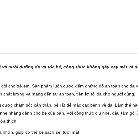
ể và nuôi dưỡng da và tóc bé, công thức không gây cay mắt và đ
tắm gội cho trẻ em. Sản phẩm luôn được kiểm chứng độ an toàn cho da
ện chất lượng và mang đến sự an toàn, tiện lợi tối đa cho người dùng.
được chăm sóc cẩn thận, bé rất dễ mắc các bệnh về da. Làm thế nào
 nhẹ nhàng dành cho bé của bạn. Với công thức dịu nhẹ, dầu tắm gội 
ỏa thích.
ã nhờn, giúp cơ thể bé sạch sẽ, tươi mát