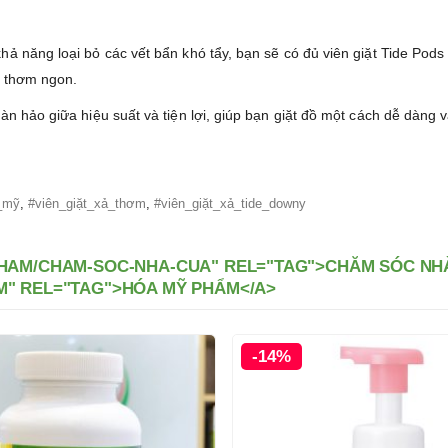
hả năng loại bỏ các vết bẩn khó tẩy, bạn sẽ có đủ viên giặt Tide Pods 
à thơm ngon.
oàn hảo giữa hiệu suất và tiện lợi, giúp bạn giặt đồ một cách dễ dàn
t_mỹ
,
#viên_giặt_xả_thơm
,
#viên_giặt_xả_tide_downy
PHAM/CHAM-SOC-NHA-CUA" REL="TAG">CHĂM SÓC NHÀ
M" REL="TAG">HÓA MỸ PHẨM</A>