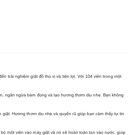
 trải nghiệm giặt đồ thú vị và tiện lợi. Với 104 viên trong một
t bẩn, ngăn ngừa bám đọng và tạo hương thơm dịu nhẹ. Bạn không
iặt. Hương thơm dịu nhẹ và quyến rũ giúp bạn cảm thấy tự tin
 bỏ một viên vào máy giặt và nó sẽ hoàn toàn tan vào nước, giúp