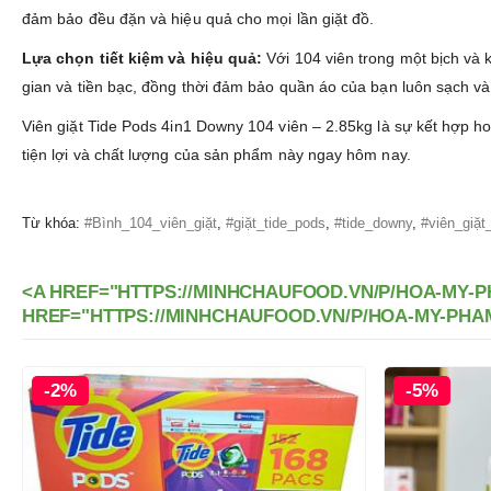
đảm bảo đều đặn và hiệu quả cho mọi lần giặt đồ.
Lựa chọn tiết kiệm và hiệu quả:
Với 104 viên trong một bịch và k
gian và tiền bạc, đồng thời đảm bảo quần áo của bạn luôn sạch v
Viên giặt Tide Pods 4in1 Downy 104 viên – 2.85kg là sự kết hợp h
tiện lợi và chất lượng của sản phẩm này ngay hôm nay.
Từ khóa:
#Bình_104_viên_giặt
,
#giặt_tide_pods
,
#tide_downy
,
#viên_giặ
<A HREF="HTTPS://MINHCHAUFOOD.VN/P/HOA-MY-
HREF="HTTPS://MINHCHAUFOOD.VN/P/HOA-MY-PHA
-5%
-14%