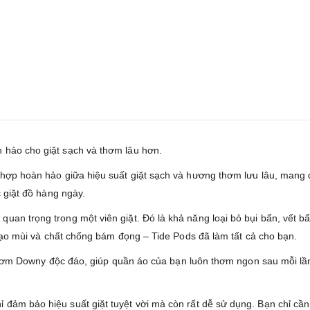
 hảo cho giặt sạch và thơm lâu hơn.
hợp hoàn hảo giữa hiệu suất giặt sạch và hương thơm lưu lâu, mang đến
c giặt đồ hàng ngày.
quan trọng trong một viên giặt. Đó là khả năng loại bỏ bụi bẩn, vế
t tạo mùi và chất chống bám đọng – Tide Pods đã làm tất cả cho bạn.
 Downy độc đáo, giúp quần áo của bạn luôn thơm ngon sau mỗi lần g
 đảm bảo hiệu suất giặt tuyệt vời mà còn rất dễ sử dụng. Bạn chỉ cần