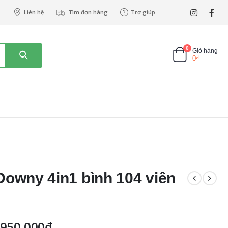
Liên hệ
Tìm đơn hàng
Trợ giúp
0
Giỏ hàng
0
₫
 Downy 4in1 bình 104 viên
950,000
₫