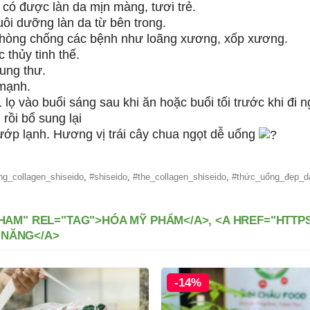
 có được làn da mịn màng, tươi trẻ.
ôi dưỡng làn da từ bên trong.
phòng chống các bệnh như loãng xương, xốp xương.
thủy tinh thế.
ung thư.
 mạnh.
lọ vào buổi sáng sau khi ăn hoặc buổi tối trước khi đi n
rồi bổ sung lại
ướp lạnh. Hương vị trái cây chua ngọt dễ uống
g_collagen_shiseido
,
#shiseido
,
#the_collagen_shiseido
,
#thức_uống_đẹp_d
HAM" REL="TAG">HÓA MỸ PHẨM</A>, <A HREF="HTTP
 NĂNG</A>
-14%