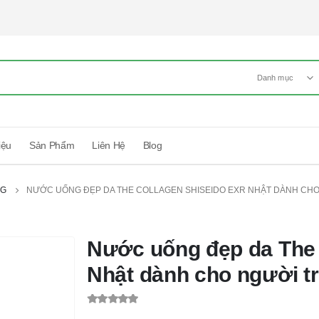
Danh mục
iệu
Sản Phẩm
Liên Hệ
Blog
NG
NƯỚC UỐNG ĐẸP DA THE COLLAGEN SHISEIDO EXR NHẬT DÀNH CHO N
Nước uống đẹp da The 
Nhật dành cho người trê
0
out of 5