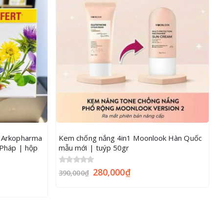
c Arkopharma
Kem chống nắng 4in1 Moonlook Hàn Quốc
 Pháp | hộp
mẫu mới | tuýp 50gr
0
out of 5
280,000
₫
390,000
₫