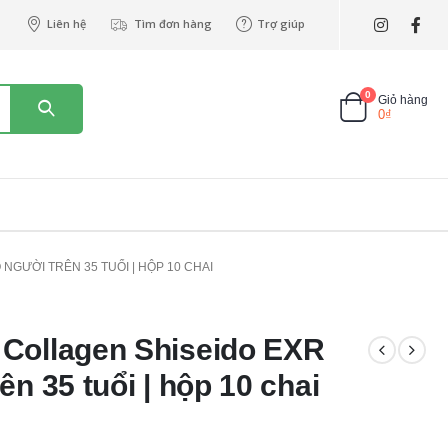
Liên hệ
Tìm đơn hàng
Trợ giúp
0
Giỏ hàng
0
₫
GƯỜI TRÊN 35 TUỔI | HỘP 10 CHAI
Collagen Shiseido EXR
n 35 tuổi | hộp 10 chai