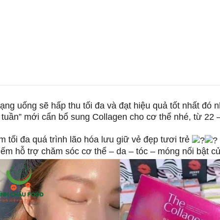
dạng uống sẽ hấp thu tối đa và đạt hiệu quả tốt nhất đó 
 tuần” mới cẩn bổ sung Collagen cho cơ thể nhé, từ 22 –
tối đa quá trình lão hóa lưu giữ vẻ đẹp tươi trẻ
hiếm hỗ trợ chăm sóc cơ thể – da – tóc – móng nổi bật 