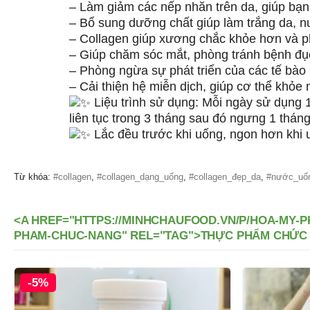
– Làm giảm các nếp nhăn trên da, giúp bạn
– Bổ sung dưỡng chất giúp làm trắng da, nu
– Collagen giúp xương chắc khỏe hơn và 
– Giúp chăm sóc mắt, phòng tránh bệnh đục 
– Phòng ngừa sự phát triển của các tế bào 
– Cải thiện hệ miễn dịch, giúp cơ thể khỏe
Liệu trình sử dụng: Mỗi ngày sử dụng 1 
liên tục trong 3 tháng sau đó ngưng 1 tháng 
Lắc đều trước khi uống, ngon hơn khi 
Từ khóa:
#collagen
,
#collagen_dạng_uống
,
#collagen_đẹp_da
,
#nước_uốn
<A HREF="HTTPS://MINHCHAUFOOD.VN/P/HOA-MY-P
PHAM-CHUC-NANG" REL="TAG">THỰC PHẨM CHỨC
-5%