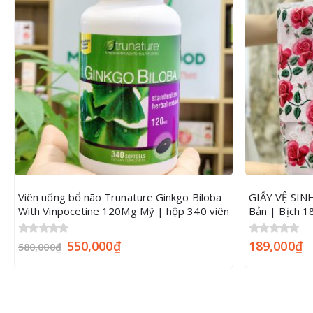
Viên uống bổ não Trunature Ginkgo Biloba
GIẤY VỆ SI
With Vinpocetine 120Mg Mỹ | hộp 340 viên
Bản | Bịch 1
0
out of 5
550,000
₫
0
189,000
out of 5
₫
580,000
₫