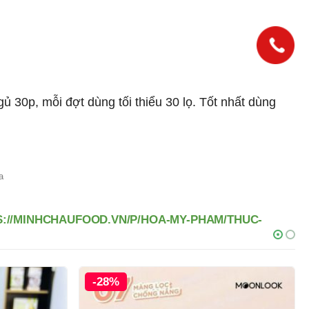
gủ 30p, mỗi đợt dùng tối thiểu 30 lọ. Tốt nhất dùng
a
S://MINHCHAUFOOD.VN/P/HOA-MY-PHAM/THUC-
-28%