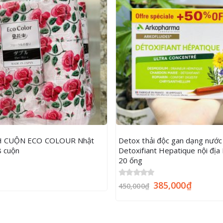
NH CUỘN ECO COLOUR Nhật
Detox thải độc gan dạng nướ
8 cuộn
Detoxifiant Hepatique nội địa
20 ống
0
out of 5
385,000
₫
450,000
₫