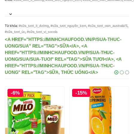
Từ khóa:
#sữa_tươi_ít_đường
,
#sữa_tươi_nguyên_kem
,
#sữa_tươi_own_australia'S
,
#sữa_tươi_úc
,
#sữa_tươi_vị_socola
<A HREF="HTTPS://MINHCHAUFOOD.VN/P/SUA-THUC-
UONG/SUA" REL="TAG">SỮA</A>, <A
HREF="HTTPS://MINHCHAUFOOD.VN/P/SUA-THUC-
UONG/SUA/SUA-TUOI" REL="TAG">SỮA TƯƠI</A>, <A
HREF="HTTPS://MINHCHAUFOOD.VN/P/SUA-THUC-
UONG" REL="TAG">SỮA, THỨC UỐNG</A>
-6%
-15%