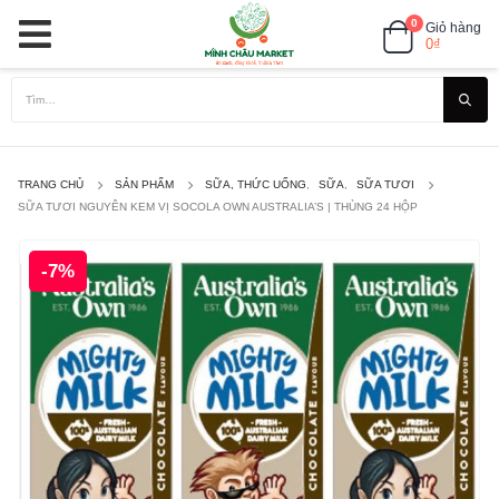
0
Giỏ hàng
0
₫
TRANG CHỦ
SẢN PHẨM
SỮA, THỨC UỐNG
,
SỮA
,
SỮA TƯƠI
SỮA TƯƠI NGUYÊN KEM VỊ SOCOLA OWN AUSTRALIA’S | THÙNG 24 HỘP
-7%