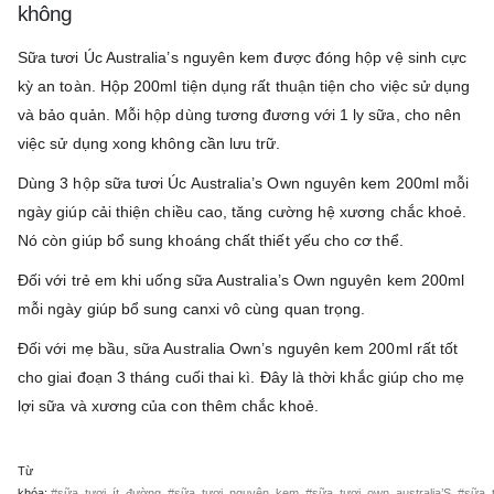
không
Sữa tươi Úc Australia’s nguyên kem được đóng hộp vệ sinh cực
kỳ an toàn. Hộp 200ml tiện dụng rất thuận tiện cho việc sử dụng
và bảo quản. Mỗi hộp dùng tương đương với 1 ly sữa, cho nên
việc sử dụng xong không cần lưu trữ.
Dùng 3 hộp sữa tươi Úc Australia’s Own nguyên kem 200ml mỗi
ngày giúp cải thiện chiều cao, tăng cường hệ xương chắc khoẻ.
Nó còn giúp bổ sung khoáng chất thiết yếu cho cơ thể.
Đối với trẻ em khi uống sữa Australia’s Own nguyên kem 200ml
mỗi ngày giúp bổ sung canxi vô cùng quan trọng.
Đối với mẹ bầu, sữa Australia Own’s nguyên kem 200ml rất tốt
cho giai đoạn 3 tháng cuối thai kì. Đây là thời khắc giúp cho mẹ
lợi sữa và xương của con thêm chắc khoẻ.
Từ
khóa:
#sữa_tươi_ít_đường
,
#sữa_tươi_nguyên_kem
,
#sữa_tươi_own_australia’S
,
#sữa_