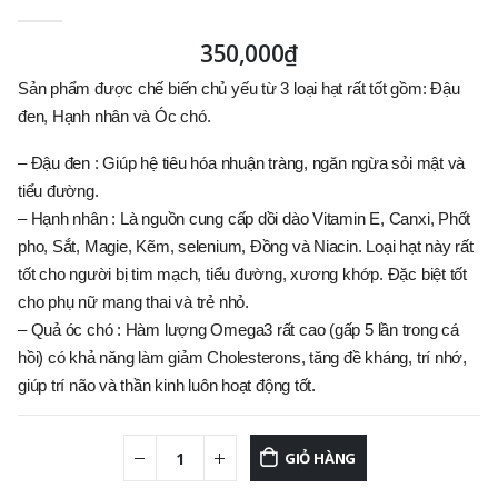
0
out of 5
350,000
₫
Sản phẩm được chế biến chủ yếu từ 3 loại hạt rất tốt gồm: Đậu
đen, Hạnh nhân và Óc chó.
– Đậu đen : Giúp hệ tiêu hóa nhuận tràng, ngăn ngừa sỏi mật và
tiểu đường.
– Hạnh nhân : Là nguồn cung cấp dồi dào Vitamin E, Canxi, Phốt
pho, Sắt, Magie, Kẽm, selenium, Đồng và Niacin. Loại hạt này rất
tốt cho người bị tim mạch, tiểu đường, xương khớp. Đặc biệt tốt
cho phụ nữ mang thai và trẻ nhỏ.
– Quả óc chó : Hàm lượng Omega3 rất cao (gấp 5 lần trong cá
hồi) có khả năng làm giảm Cholesterons, tăng đề kháng, trí nhớ,
giúp trí não và thần kinh luôn hoạt động tốt.
GIỎ HÀNG