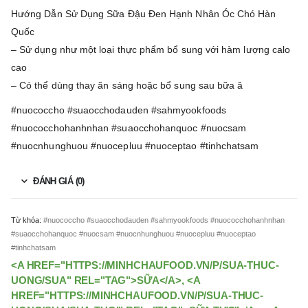
Hướng Dẫn Sử Dụng Sữa Đậu Đen Hạnh Nhân Óc Chó Hàn
Quốc
– Sử dụng như một loại thực phẩm bổ sung với hàm lượng calo
cao
– Có thể dùng thay ăn sáng hoặc bổ sung sau bữa ă
#nuococcho #suaocchodauden #sahmyookfoods
#nuococchohanhnhan #suaocchohanquoc #nuocsam
#nuocnhunghuou #nuocepluu #nuoceptao #tinhchatsam
ĐÁNH GIÁ (0)
Từ khóa:
#nuococcho #suaocchodauden #sahmyookfoods #nuococchohanhnhan
#suaocchohanquoc #nuocsam #nuocnhunghuou #nuocepluu #nuoceptao
#tinhchatsam
<A HREF="HTTPS://MINHCHAUFOOD.VN/P/SUA-THUC-
UONG/SUA" REL="TAG">SỮA</A>, <A
HREF="HTTPS://MINHCHAUFOOD.VN/P/SUA-THUC-