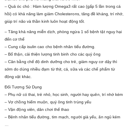
– Quả óc chó : Hàm lượng Omega3 rất cao (gấp 5 lần trong cá
hồi) có khả năng làm giảm Cholesterons, tăng đề kháng, trí nhớ,
giúp trí não và thần kinh luôn hoạt động tốt.
– Tăng khả năng miễn dịch, phòng ngừa 1 số bệnh tật nguy hại
đến cơ thể
– Cung cấp isulin cao cho bệnh nhân tiểu đường.
– Bổ thận, cải thiện lượng tinh binh cho các quý ông
– Cân bằng chế độ dinh dưỡng cho trẻ, giảm nguy cơ dậy thì
sớm do dùng nhiều đạm từ thịt, cá, sữa và các chế phẩm từ
động vật khác.
Đối Tượng Sử Dụng
– Phụ nữ có thai, trẻ nhỏ, học sinh, người hay quên, trí nhớ kém
– Vợ chồng hiếm muộn, quý ông tinh trùng yếu
– Vận động viên, dân chơi thể thao
– Bệnh nhân tiểu đường, tim mạch, người già yếu, ăn ngủ kém
…