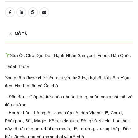
MÔ TẢ
Sữa Óc Chó Đậu Đen Hạnh Nhân Samyook Foods Hàn Quốc
Thành Phần
Sản phẩm được chế biến chủ yếu từ 3 loại hạt rất tốt gồm: Đậu
đen, Hạnh nhân và Óc chó.
– Đậu đen : Giúp hệ tiêu hóa nhuận tràng, ngăn ngừa sỏi mật và
tiểu đường.
– Hạnh nhân : Là nguồn cung cấp dồi dào Vitamin E, Canxi,
Phốt pho, Sắt, Magie, Kẽm, selenium, Đồng và Niacin. Loại hạt
này rất tốt cho người bị tim mạch, tiểu đường, xương khớp. Đặc
biệt tốt cho phụ nữ mang thai và trẻ nhỏ.