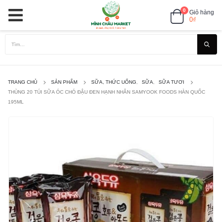
0
Giỏ hàng
0
₫
TRANG CHỦ
SẢN PHẨM
SỮA, THỨC UỐNG
,
SỮA
,
SỮA TƯƠI
THÙNG 20 TÚI SỮA ÓC CHÓ ĐẬU ĐEN HẠNH NHÂN SAMYOOK FOODS HÀN QUỐC
195ML