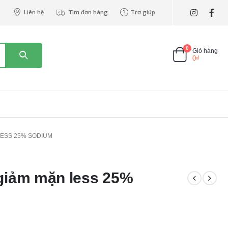
Liên hệ
Tìm đơn hàng
Trợ giúp
0
Giỏ hàng
0
₫
LESS 25% SODIUM
 giảm mặn less 25%