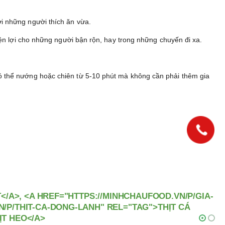
i những người thích ăn vừa.
iện lợi cho những người bận rộn, hay trong những chuyến đi xa.
ó thể nướng hoặc chiên từ 5-10 phút mà không cần phải thêm gia
T</A>, <A HREF="HTTPS://MINHCHAUFOOD.VN/P/GIA-
N/P/THIT-CA-DONG-LANH" REL="TAG">THỊT CÁ
ỊT HEO</A>