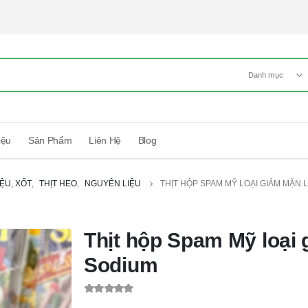
Danh mục
iệu
Sản Phẩm
Liên Hệ
Blog
IỆU, XỐT
,
THỊT HEO
,
NGUYÊN LIỆU
THỊT HỘP SPAM MỸ LOẠI GIẢM MẶN 
Thịt hộp Spam Mỹ loại
Sodium
0
out of 5