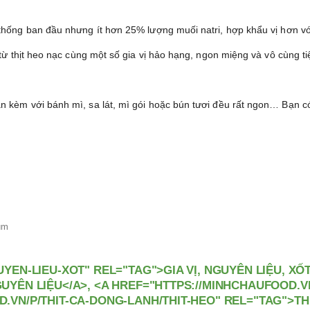
thống ban đầu nhưng ít hơn 25% lượng muối natri, hợp khẩu vị hơn vớ
 từ thịt heo nạc cùng một số gia vị hảo hạng, ngon miệng và vô cùng t
n kèm với bánh mì, sa lát, mì gói hoặc bún tươi đều rất ngon… Bạn c
um
YEN-LIEU-XOT" REL="TAG">GIA VỊ, NGUYÊN LIỆU, XỐ
UYÊN LIỆU</A>, <A HREF="HTTPS://MINHCHAUFOOD.V
.VN/P/THIT-CA-DONG-LANH/THIT-HEO" REL="TAG">TH