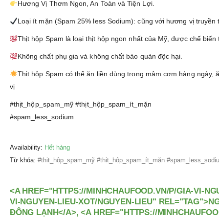
Hương Vị Thơm Ngon, An Toàn và Tiện Lợi.
Loại ít mặn (Spam 25% less Sodium): cũng với hương vị truyền 
Thịt hộp Spam là loại thịt hộp ngon nhất của Mỹ, được chế biến
Không chất phụ gia và không chất bảo quản độc hại.
Thịt hộp Spam có thể ăn liền dùng trong mâm cơm hàng ngày, ă
vị
#thịt_hộp_spam_mỹ #thịt_hộp_spam_ít_mặn
#spam_less_sodium
Availability:
Hết hàng
Từ khóa:
#thịt_hộp_spam_mỹ #thịt_hộp_spam_ít_mặn #spam_less_sodi
<A HREF="HTTPS://MINHCHAUFOOD.VN/P/GIA-VI-NGU
VI-NGUYEN-LIEU-XOT/NGUYEN-LIEU" REL="TAG">NG
ĐÔNG LẠNH</A>, <A HREF="HTTPS://MINHCHAUFOOD