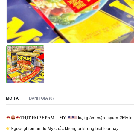
MÔ TẢ
ĐÁNH GIÁ (0)
𝐓𝐇𝐈̣𝐓 𝐇𝐎̣̂𝐏 𝐒𝐏𝐀𝐌 – 𝐌𝐘̃
loại giảm mặn -spam 25% le
Người ghiền ăn đồ Mỹ chắc không ai không biết loại này.