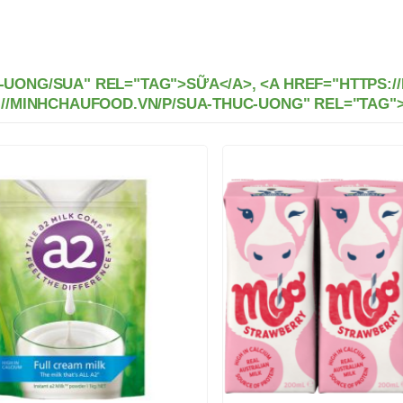
-UONG/SUA" REL="TAG">SỮA</A>, <A HREF="HTTPS:
S://MINHCHAUFOOD.VN/P/SUA-THUC-UONG" REL="TAG"