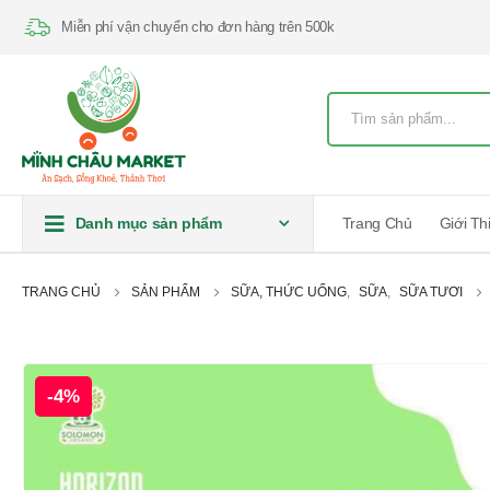
Miễn phí vận chuyển cho đơn hàng trên 500k
Danh mục sản phẩm
Trang Chủ
Giới Th
TRANG CHỦ
SẢN PHẨM
SỮA, THỨC UỐNG
,
SỮA
,
SỮA TƯƠI
-4%