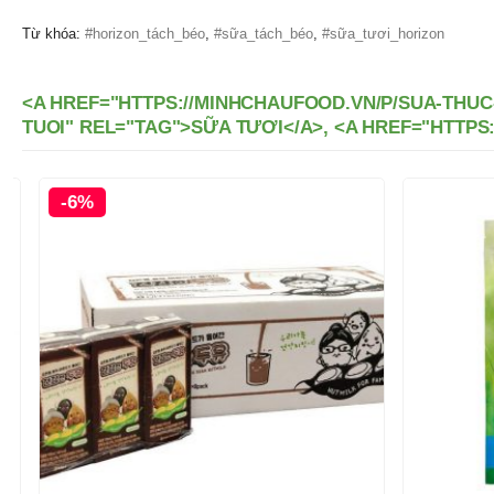
Từ khóa:
#horizon_tách_béo
,
#sữa_tách_béo
,
#sữa_tươi_horizon
<A HREF="HTTPS://MINHCHAUFOOD.VN/P/SUA-THUC
TUOI" REL="TAG">SỮA TƯƠI</A>, <A HREF="HTTP
-6%