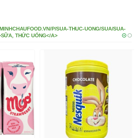
//MINHCHAUFOOD.VN/P/SUA-THUC-UONG/SUA/SUA-
>SỮA, THỨC UỐNG</A>