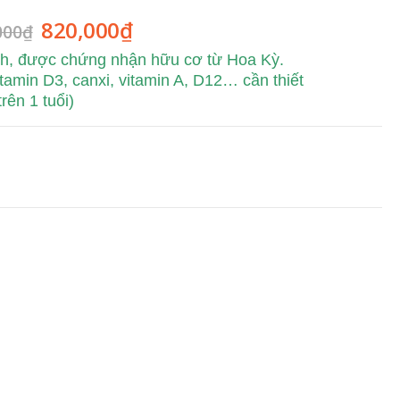
820,000
₫
000
₫
ạch, được chứng nhận hữu cơ từ Hoa Kỳ.
itamin D3, canxi, vitamin A, D12… cần thiết
rên 1 tuổi)