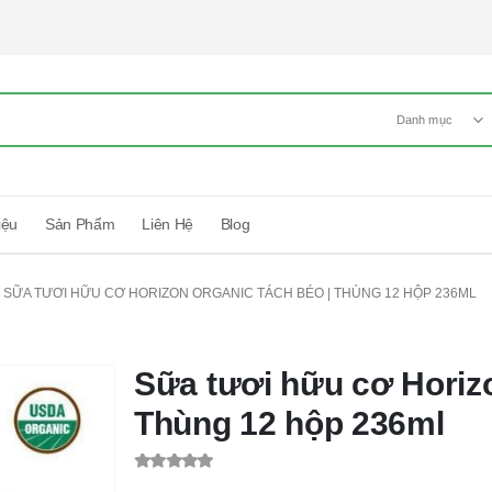
Danh mục
iệu
Sản Phẩm
Liên Hệ
Blog
SỮA TƯƠI HỮU CƠ HORIZON ORGANIC TÁCH BÉO | THÙNG 12 HỘP 236ML
Sữa tươi hữu cơ Horiz
Thùng 12 hộp 236ml
0
out of 5