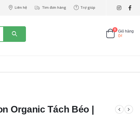
Liên hệ
Tìm đơn hàng
Trợ giúp
0
Giỏ hàng
0
₫
on Organic Tách Béo |