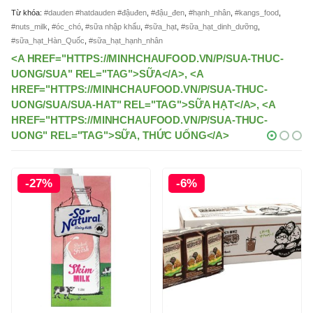
Từ khóa:
#dauden #hatdauden #đậuđen
,
#đậu_đen
,
#hạnh_nhân
,
#kangs_food
,
#nuts_milk
,
#óc_chó
,
#sữa nhập khẩu
,
#sữa_hạt
,
#sữa_hạt_dinh_dưỡng
,
#sữa_hạt_Hàn_Quốc
,
#sữa_hạt_hạnh_nhân
<A HREF="HTTPS://MINHCHAUFOOD.VN/P/SUA-THUC-
UONG/SUA" REL="TAG">SỮA</A>, <A
HREF="HTTPS://MINHCHAUFOOD.VN/P/SUA-THUC-
UONG/SUA/SUA-HAT" REL="TAG">SỮA HẠT</A>, <A
HREF="HTTPS://MINHCHAUFOOD.VN/P/SUA-THUC-
UONG" REL="TAG">SỮA, THỨC UỐNG</A>
-27%
-6%