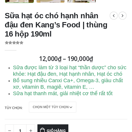
Sữa hạt óc chó hạnh nhân
đậu đen Kang’s Food | thùng
16 hộp 190ml
0
out of 5
12,000
₫
–
190,000
₫
Sữa được làm từ 3 loại hạt “thần dược” cho sức
khỏe: Hạt đậu đen, Hạt hạnh nhân, Hạt óc chó
Bổ sung nhiều Canxi Ca+, Omega-3, giàu chất
xơ, vitamin B, magiê, vitamin E, …
Sữa hạt thanh mát, giải nhiệt cơ thể rất tốt
TÙY CHỌN
GIỎ HÀNG