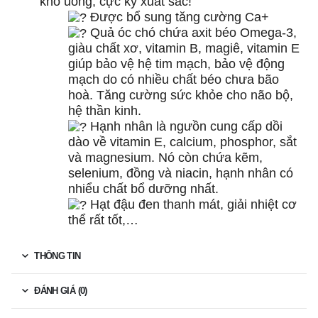
khó uống, cực kỳ xuất sắc!
Được bổ sung tăng cường Ca+
Quả óc chó chứa axit béo Omega-3,
giàu chất xơ, vitamin B, magiê, vitamin E
giúp bảo vệ hệ tim mạch, bảo vệ động
mạch do có nhiều chất béo chưa bão
hoà. Tăng cường sức khỏe cho não bộ,
hệ thần kinh.
Hạnh nhân là ngưồn cung cấp dồi
dào về vitamin E, calcium, phosphor, sắt
và magnesium. Nó còn chứa kẽm,
selenium, đồng và niacin, hạnh nhân có
nhiểu chất bổ dưỡng nhất.
Hạt đậu đen thanh mát, giải nhiệt cơ
thể rất tốt,…
THÔNG TIN
ĐÁNH GIÁ (0)