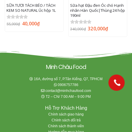
SỮA TƯƠI TÁCH BÉO / TÁCH
Sữa hạt Đậu đen Óc chó Hạnh
KEM SO NATURAL Úc hộp 1L
nhân Hàn Quốc|Thùng 24 hộp
190ml
40,000
₫
0
out of 5
55,000
₫
320,000
₫
0
out of 5
340,000
₫
Minh Châu Food
16A, đường số 7, P.Tân Kiểng, Q7, TPHCM
0906757786
contact@minhchaufood.com
T2 – CN/ 7:00 AM – 9:00 PM
Hỗ Trợ Khách Hàng
Chính sách giao hàng
Chính sách đổi trả
Chính sách thành viên
Hướng dẫn mua hàng