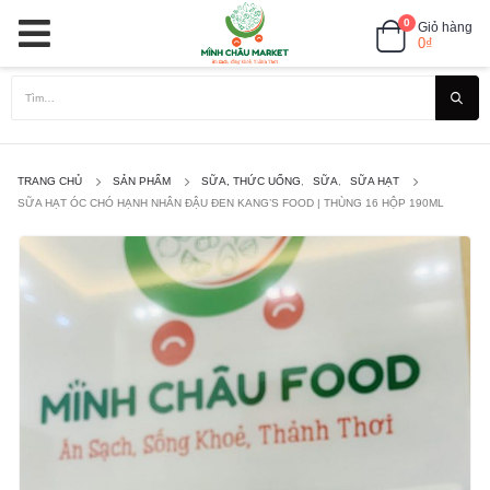
0
Giỏ hàng
0
₫
TRANG CHỦ
SẢN PHẨM
SỮA, THỨC UỐNG
,
SỮA
,
SỮA HẠT
SỮA HẠT ÓC CHÓ HẠNH NHÂN ĐẬU ĐEN KANG’S FOOD | THÙNG 16 HỘP 190ML