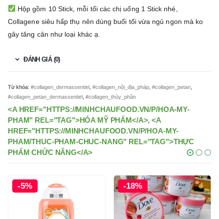
Hộp gồm 10 Stick, mỗi tối các chị uống 1 Stick nhé,
Collagene siêu hấp thụ nên dùng buổi tối vừa ngủ ngon mà ko
gây tăng cân như loại khác ạ.
ĐÁNH GIÁ (0)
Từ khóa:
#collagen_dermassentiel
,
#collagen_nội_địa_pháp
,
#collagen_petan
,
#collagen_petan_dermassentiel
,
#collagen_thủy_phân
<A HREF="HTTPS://MINHCHAUFOOD.VN/P/HOA-MY-
PHAM" REL="TAG">HÓA MỸ PHẨM</A>, <A
HREF="HTTPS://MINHCHAUFOOD.VN/P/HOA-MY-
PHAM/THUC-PHAM-CHUC-NANG" REL="TAG">THỰC
PHẨM CHỨC NĂNG</A>
-18%