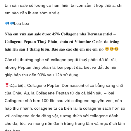
Em săn sale số lượng có hạn, hiện tại còn sẵn ít hộp thôi ạ, chị
em nào cần ib em sớm nhé ạ
Loa Loa
𝐍𝐡𝐚̀ 𝐞𝐦 𝐯𝐮̛̀𝐚 𝐬𝐚̆𝐧 𝐬𝐚𝐥𝐞 đ𝐮̛𝐨̛̣𝐜 𝟒𝟓% 𝐂𝐨𝐥𝐥𝐚𝐠𝐞𝐧𝐞 𝐧𝐡𝐚̀ 𝐃𝐞𝐫𝐦𝐚𝐬𝐬𝐞𝐧𝐭𝐢𝐞𝐥 –
𝐂𝐨𝐥𝐥𝐚𝐠𝐞𝐧𝐞 𝐏𝐞𝐩𝐭𝐚𝐧 𝐓𝐡𝐮𝐲̉ 𝐏𝐡𝐚̂𝐧, 𝐜𝐡𝐮̛́𝐚 𝐜𝐚̉ 𝐕𝐢𝐭𝐚𝐦𝐢𝐧𝐞 𝐂 𝐧𝐞̂𝐧 𝐝𝐚 𝐭𝐫𝐚̆́𝐧𝐠
𝐡𝐚̆̉𝐧 𝐥𝐞̂𝐧 𝐬𝐚𝐮 𝟏 𝐭𝐡𝐚́𝐧𝐠 𝐥𝐮𝐨̂𝐧. 𝐁𝐚̉𝐨 𝐬𝐚𝐨 𝐜𝐚́𝐜 𝐜𝐡𝐢̣ 𝐞𝐦 𝐦𝐞̂ 𝐞𝐦 𝐧𝐨́
Các chị thường nghe về collagne peptit thuỷ phân đã tốt rồi,
nhưng Peptan thuỷ phân là loại peptit đặc biệt và đắt đỏ nên
giúp hấp thu đến 90% sau 12h sử dụng.
Đặc biệt, Collagene Peptan Dermassentiel có bằng sáng chế
của Châu Âu, là Collagene Peptan từ da cá biển sâu – loại
Collagene nhỏ hơn 100 lần sau với collagene nguyên vẹn, nên
hấp thụ nhanh, collagene từ cá biển lại là collagene sạch hơn so
với collagene từ da động vật, tương thích với collagene dành
cho da, tóc, và móng nên đánh trúng trọng tâm và mục đích làm
đẹp hơn.