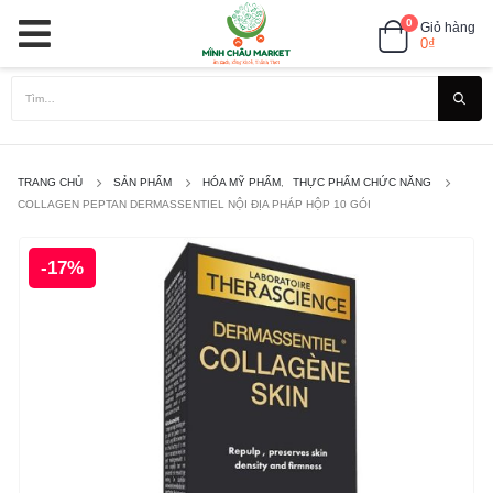
0
Giỏ hàng
0
₫
TRANG CHỦ
SẢN PHẨM
HÓA MỸ PHẨM
,
THỰC PHẨM CHỨC NĂNG
COLLAGEN PEPTAN DERMASSENTIEL NỘI ĐỊA PHÁP HỘP 10 GÓI
-17%