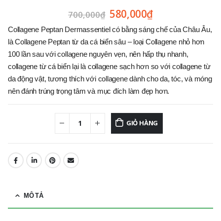
580,000
₫
700,000
₫
Collagene Peptan Dermassentiel có bằng sáng chế của Châu Âu,
là Collagene Peptan từ da cá biển sâu – loại Collagene nhỏ hơn
100 lần sau với collagene nguyên vẹn, nên hấp thụ nhanh,
collagene từ cá biển lại là collagene sạch hơn so với collagene từ
da động vật, tương thích với collagene dành cho da, tóc, và móng
nên đánh trúng trọng tâm và mục đích làm đẹp hơn.
GIỎ HÀNG
MÔ TẢ