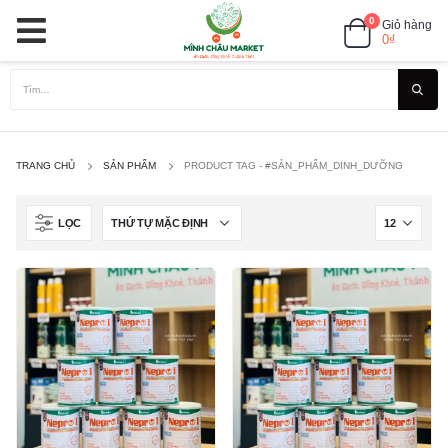
0
Giỏ hàng
0
₫
TRANG CHỦ
SẢN PHẨM
PRODUCT TAG -
#SẢN_PHẨM_DINH_DƯỠNG
LỌC