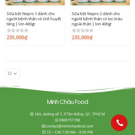
Sữa bột Nepro 1 dành cho
Sữa bột Nepro 2 dành cho
người bệnh thận có Urê huyết
người bệnh thận có lọc máu
tăng | lon 400gr
ngoài thận | lon 400gr
235,000
₫
235,000
₫
0
out of 5
0
out of 5
Minh Châu Food
16A, đường số 7, P.Tân Kiểng, Q7, TPHCM
0906757786
contact@minhchaufood.com
T2 – CN/ 7:00 AM – 9:00 PM