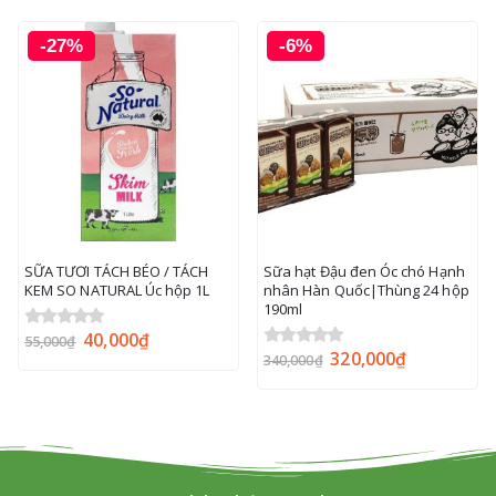
-27%
-6%
SỮA TƯƠI TÁCH BÉO / TÁCH
Sữa hạt Đậu đen Óc chó Hạnh
KEM SO NATURAL Úc hộp 1L
nhân Hàn Quốc|Thùng 24 hộp
190ml
40,000
₫
0
out of 5
55,000
₫
320,000
₫
0
out of 5
340,000
₫