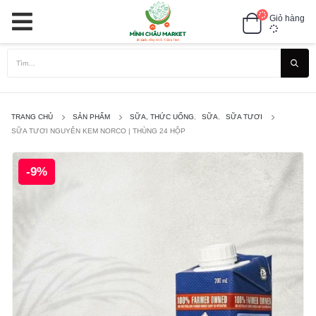
Giỏ hàng
TRANG CHỦ
SẢN PHẨM
SỮA, THỨC UỐNG
,
SỮA
,
SỮA TƯƠI
SỮA TƯƠI NGUYÊN KEM NORCO | THÙNG 24 HỘP
-9%