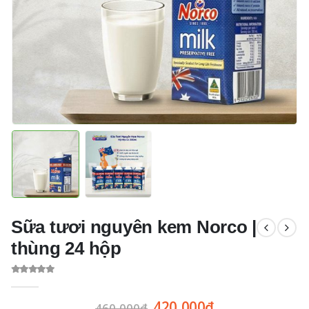
Sữa tươi nguyên kem Norco |
thùng 24 hộp
0
out of 5
420,000
₫
460,000
₫