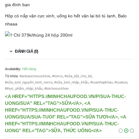
gia đình bạn
Hộp có nắp vặn cực xinh, uống ko hết vặn lại bỏ tủ lạnh, Balo
nhaaa
Chỉ 379k/thùng 24 hộp 200ml
ĐÁNH GIÁ (0)
Availability:
Hết hàng
Từ khóa:
#antoanchosuckhoe
,
#norco
,
#sữa_bột_cho_bé
,
#sữa_tươi_nguyên_kem_norco
,
#sữa_tươi_nhập_khẩu
,
#suanhapkhau
,
#suatuoi
,
#thực_phẩm_nhập_khẩu
,
#totchosuckhoe
<A HREF="HTTPS://MINHCHAUFOOD.VN/P/SUA-THUC-
UONG/SUA" REL="TAG">SỮA</A>, <A
HREF="HTTPS://MINHCHAUFOOD.VN/P/SUA-THUC-
UONG/SUA/SUA-TUOI" REL="TAG">SỮA TƯƠI</A>, <A
HREF="HTTPS://MINHCHAUFOOD.VN/P/SUA-THUC-
UONG" REL="TAG">SỮA, THỨC UỐNG</A>