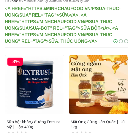
Từ khóa:
#Sữa non #Colos IgGold#Sữa non #Colos IgGold
<A HREF="HTTPS://MINHCHAUFOOD.VN/P/SUA-THUC-
UONG/SUA" REL="TAG">SỮA</A>, <A
HREF="HTTPS://MINHCHAUFOOD.VN/P/SUA-THUC-
UONG/SUA/SUA-BOT" REL="TAG">SỮA BỘT</A>, <A
HREF="HTTPS://MINHCHAUFOOD.VN/P/SUA-THUC-
UONG" REL="TAG">SỮA, THỨC UỐNG</A>
-3%
Sữa bột không đường Entrust
Mật Ong Gừng Hàn Quốc | Hũ
Mỹ | Hộp 400g
1kg