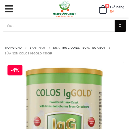
0
Giỏ hàng
0
₫
TRANG CHỦ
SẢN PHẨM
SỮA, THỨC UỐNG
,
SỮA
,
SỮA BỘT
SỮA NON COLOS IGGOLD 450GR
-4%