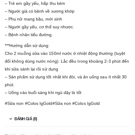
– Trẻ em gầy yếu, hấp thu kém
– Người già có bệnh về xương khớp
– Phụ nữ mang bầu, mới sinh
– Người gầy yếu, cơ thể suy nhược.
– Bệnh nhân tiểu đường.
***Hướng dẫn sử dụng:
Cho 2 muỗng sữa vào 150ml nước ở nhiệt động thường (tuyệt
đối không dùng nước nóng). Lắc đều trong khoảng 2-3 phút đến
khi sữa sánh lại rồi sử dụng
– Sản phẩm sử dụng tốt nhất khi đói, và ăn uống sau ít nhất 30
phút.
– Uống vào buổi sáng khi ngủ dậy là tốt
#Sữa non #Colos IgGold#Sữa non #Colos IgGold
ĐÁNH GIÁ (0)