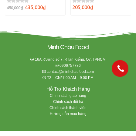
435,000
₫
205,000
₫
0
out of 5
0
out of 5
450,000
₫
Minh Châu Food
16A, đường số 7, P.Tân Kiểng, Q7, TPHCM
0906757786
contact@minhchaufood.com
T2 – CN/ 7:00 AM – 9:00 PM
Hỗ Trợ Khách Hàng
Chính sách giao hàng
Chính sách đổi trả
Chính sách thành viên
Hướng dẫn mua hàng