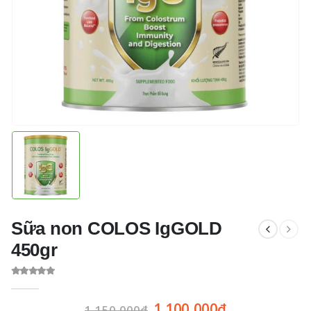
Sữa non COLOS IgGOLD
450gr
0
out of 5
1,100,000
₫
1,150,000
₫