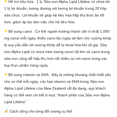
Hỗ trợ tiêu hóa : 1 ly Sữa non Alpha Lipid Lifeline có chứa tới
1 tỷ lợi khuẩn, tương đương với lượng lợi khuẩn trong 20 hộp
sữa chua. Lợi khuẩn sẽ giúp hệ tiêu hóa hấp thụ thức ăn tốt
hơn, giảm áp lực làm việc cho hệ tiêu hóa.
Bổ sung canxi : Cơ thể người trưởng thành cần ít nhất 1,000
mg canxi mỗi ngày, thiếu canxi lâu ngày sẽ làm cho xương khớp
bị suy yếu dẫn tới xương khớp dễ bị thoái hóa khi về già. Sữa
non Alpha Lipid có chứa hàm lượng canxi rất lớn và canxi trong
sữa non cũng dễ hấp thụ hơn rất nhiều so với canxi trong các
loại thực phẩm hàng ngày.
Bổ sung vitamin và DHA : Đây là những khoáng chất thiết yếu
cho cơ thể mỗi ngày, các loại vitamin và DHA trong Sữa non
Alpha Lipid Lifeline của New Zealand rất đa dạng, quý khách
hàng có thể xem chi tiết ở mục “thành phần của Sữa non Alpha
Lipid Lifeline”
Cách uống cho từng đối tượng cụ thể: