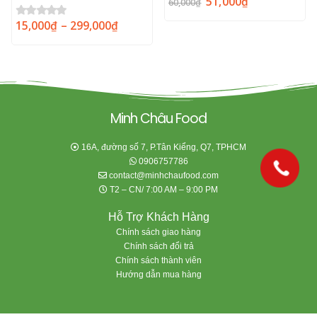
51,000
₫
0
out of 5
60,000
₫
15,000
₫
–
299,000
₫
0
out of 5
Minh Châu Food
16A, đường số 7, P.Tân Kiểng, Q7, TPHCM
0906757786
contact@minhchaufood.com
T2 – CN/ 7:00 AM – 9:00 PM
Hỗ Trợ Khách Hàng
Chính sách giao hàng
Chính sách đổi trả
Chính sách thành viên
Hướng dẫn mua hàng