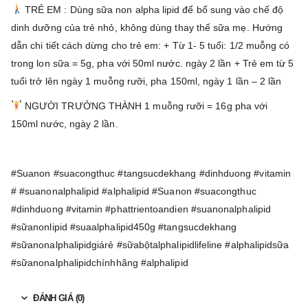
TRẺ EM : Dùng sữa non alpha lipid để bổ sung vào chế độ
dinh dưỡng của trẻ nhỏ, không dùng thay thế sữa mẹ. Hướng
dẫn chi tiết cách dừng cho trẻ em: + Từ 1­- 5 tuổi: 1/2 muỗng có
trong lon sữa = 5g, pha với 50ml nước. ngày 2 lần + Trẻ em từ 5
tuổi trở lên ngày 1 muỗng rưỡi, pha 150ml, ngày 1 lần – 2 lần
NGƯỜI TRƯỞNG THÀNH 1 muỗng rưỡi = 16g pha với
150ml nước, ngày 2 lần.
#Suanon #suacongthuc #tangsucdekhang #dinhduong #vitamin
# #suanonalphalipid #alphalipid #Suanon #suacongthuc
#dinhduong #vitamin #phattrientoandien #suanonalphalipid
#sữanonlipid #suaalphalipid450g #tangsucdekhang
#sữanonalphalipidgiárẻ #sữabộtalphalipidlifeline #alphalipidsữa
#sữanonalphalipidchínhhãng #alphalipid
ĐÁNH GIÁ (0)