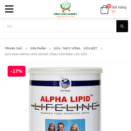
0
Giỏ hàng
0
₫
TRANG CHỦ
SẢN PHẨM
SỮA, THỨC UỐNG
,
SỮA BỘT
SỮA NON ANPHA LIPID 450GR |TẶNG KÈM BÌNH LẮC SỮA
-17%