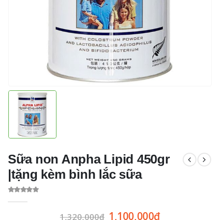
Sữa non Anpha Lipid 450gr
|tặng kèm bình lắc sữa
0
out of 5
1,100,000
₫
1,320,000
₫