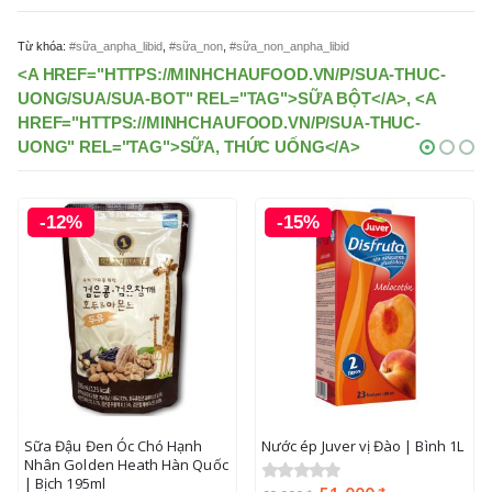
Từ khóa:
#sữa_anpha_libid
,
#sữa_non
,
#sữa_non_anpha_libid
<A HREF="HTTPS://MINHCHAUFOOD.VN/P/SUA-THUC-
UONG/SUA/SUA-BOT" REL="TAG">SỮA BỘT</A>, <A
HREF="HTTPS://MINHCHAUFOOD.VN/P/SUA-THUC-
UONG" REL="TAG">SỮA, THỨC UỐNG</A>
-12%
-15%
Sữa Đậu Đen Óc Chó Hạnh
Nước ép Juver vị Đào | Bình 1L
Nhân Golden Heath Hàn Quốc
| Bịch 195ml