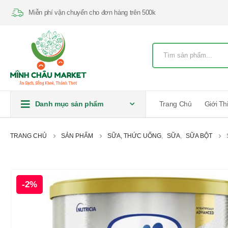
Miễn phí vận chuyển cho đơn hàng trên 500k
Danh mục sản phẩm
Trang Chủ
Giới Th
TRANG CHỦ
SẢN PHẨM
SỮA, THỨC UỐNG
,
SỮA
,
SỮA BỘT
-2%