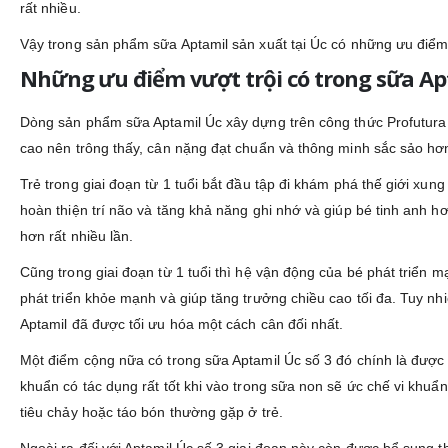
rất nhiều.
Vậy trong sản phẩm sữa Aptamil sản xuất tại Úc có những ưu điểm gì
Những ưu điểm vượt trội có trong sữa Ap
Dòng sản phẩm sữa Aptamil Úc xây dựng trên công thức Profutura g
cao nên trông thấy, cân nặng đạt chuẩn và thông minh sắc sảo h
Trẻ trong giai đoạn từ 1 tuổi bắt đầu tập đi khám phá thế giới xu
hoàn thiện trí não và tăng khả năng ghi nhớ và giúp bé tinh anh h
hơn rất nhiều lần.
Cũng trong giai đoạn từ 1 tuổi thì hệ vận động của bé phát triển
phát triển khỏe mạnh và giúp tăng trưởng chiều cao tối đa. Tuy nh
Aptamil đã được tối ưu hóa một cách cân đối nhất.
Một điểm cộng nữa có trong sữa Aptamil Úc số 3 đó chính là được 
khuẩn có tác dụng rất tốt khi vào trong sữa non sẽ ức chế vi khuẩn
tiêu chảy hoặc táo bón thường gặp ở trẻ.
Ngoài ra đối với Aptamil Úc số 3 giai đoạn này còn được bổ sung