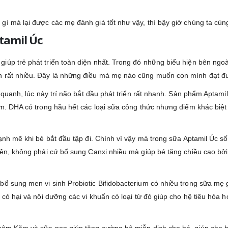
 mà lại được các mẹ đánh giá tốt như vậy, thì bậy giờ chúng ta cùng đ
tamil Úc
iúp trẻ phát triển toàn diện nhất. Trong đó những biểu hiện bên ngo
ơn rất nhiều. Đây là những điều mà mẹ nào cũng muốn con mình đạt đ
ng quanh, lúc này trí não bắt đầu phát triển rất nhanh. Sản phẩm Apta
ơn. DHA có trong hầu hết các loại sữa công thức nhưng điểm khác biệt 
 mạnh mẽ khi bé bắt đầu tập đi. Chính vì vậy mà trong sữa Aptamil Úc
iên, không phải cứ bổ sung Canxi nhiều mà giúp bé tăng chiều cao bởi
bổ sung men vi sinh Probiotic Bifidobacterium có nhiều trong sữa mẹ
 có hại và nôi dưỡng các vi khuẩn có loại từ đó giúp cho hệ tiêu hóa 
 thêm Kẽm và sữa non giúp tăng cường hệ miễn dịch cho bé, giúp cho 