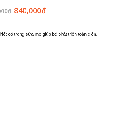
840,000
₫
000
₫
ết có trong sữa mẹ giúp bé phát triển toàn diện.