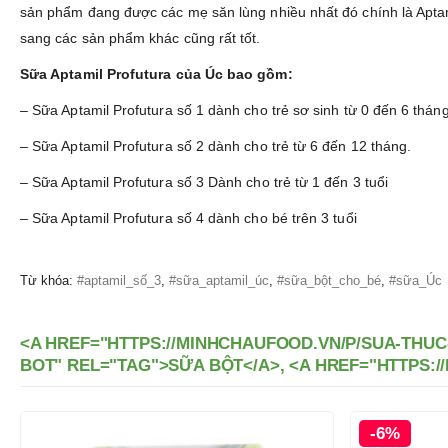
sản phẩm đang được các mẹ săn lùng nhiều nhất đó chính là Apta
sang các sản phẩm khác cũng rất tốt.
Sữa Aptamil Profutura của Úc bao gồm:
– Sữa Aptamil Profutura số 1 dành cho trẻ sơ sinh từ 0 đến 6 thán
– Sữa Aptamil Profutura số 2 dành cho trẻ từ 6 đến 12 tháng.
– Sữa Aptamil Profutura số 3 Dành cho trẻ từ 1 đến 3 tuổi
– Sữa Aptamil Profutura số 4 dành cho bé trên 3 tuổi
Từ khóa:
#aptamil_số_3
,
#sữa_aptamil_úc
,
#sữa_bột_cho_bé
,
#sữa_Úc
<A HREF="HTTPS://MINHCHAUFOOD.VN/P/SUA-THUC
BOT" REL="TAG">SỮA BỘT</A>, <A HREF="HTTPS:
-6%
-10%