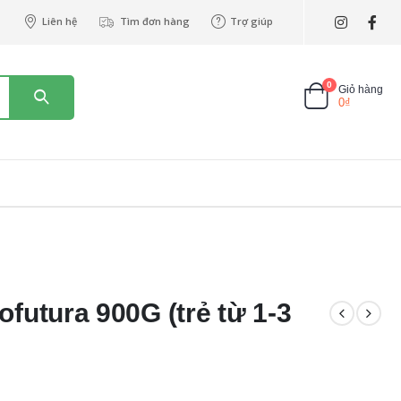
Liên hệ
Tìm đơn hàng
Trợ giúp
0
Giỏ hàng
0
₫
futura 900G (trẻ từ 1-3