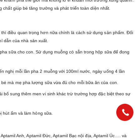
chất giúp bé tăng trưởng và phát triển toàn diện nhất.
thì điều quan trọng hơn nữa chính là cách sử dụng sản phẩm. Đối
hỉ dẫn của nhà sản xuất.
 C pha sữa cho con. Sử dụng muỗng có sẵn trong hộp sữa để đong
ến nghị mỗi lần pha 2 muỗng với 100ml nước, ngày uống 4 lần
ủa bé mà mẹ pha lượng sữa vừa đủ cho mỗi bữa ăn của con.
i bổ sung thêm men vi sinh khác trừ trường hợp đặc biệt theo sự
bị hút ẩm và làm hỏng sữa.
 Aptamil Anh, Aptamil Đức, Aptamil Bạc nội địa, Aptamil Úc…. và