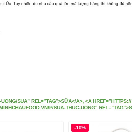
mil Úc. Tuy nhiên do nhu cầu quá lớn mà lượng hàng thì không đủ nê
g
-UONG/SUA" REL="TAG">SỮA</A>, <A HREF="HTTPS:
//MINHCHAUFOOD.VN/P/SUA-THUC-UONG" REL="TAG">