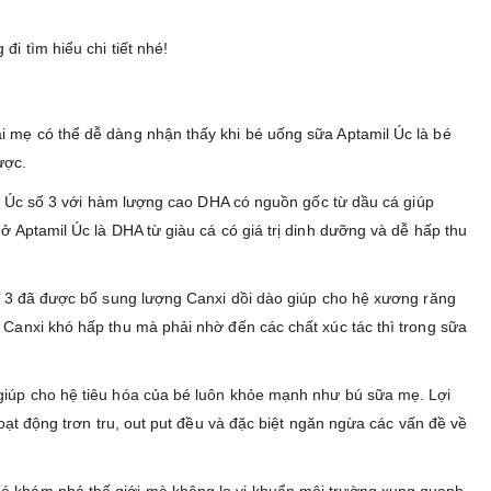
i tìm hiểu chi tiết nhé!
ài mẹ có thể dễ dàng nhận thấy khi bé uống sữa Aptamil Úc là bé
ược.
mil Úc số 3 với hàm lượng cao DHA có nguồn gốc từ dầu cá giúp
ở Aptamil Úc là DHA từ giàu cá có giá trị dinh dưỡng và dễ hấp thu
 số 3 đã được bổ sung lượng Canxi dồi dào giúp cho hệ xương răng
 Canxi khó hấp thu mà phải nhờ đến các chất xúc tác thì trong sữa
 giúp cho hệ tiêu hóa của bé luôn khỏe mạnh như bú sữa mẹ. Lợi
hoạt động trơn tru, out put đều và đặc biệt ngăn ngừa các vấn đề về
bé khám phá thế giới mà không lo vi khuẩn môi trường xung quanh.