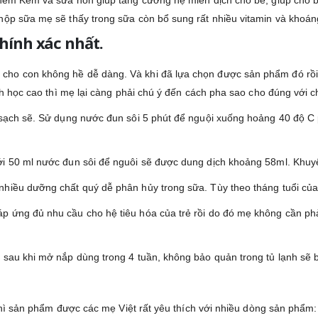
ộp sữa mẹ sẽ thấy trong sữa còn bổ sung rất nhiều vitamin và khoáng 
hính xác nhất.
cho con không hề dễ dàng. Và khi đã lựa chọn được sản phẩm đó rồi 
nh học cao thì mẹ lại càng phải chú ý đến cách pha sao cho đúng với c
a sạch sẽ. Sử dụng nước đun sôi 5 phút để nguội xuống hoảng 40 độ
ới 50 ml nước đun sôi để nguôi sẽ được dung dịch khoảng 58ml. Khuy
 nhiều dưỡng chất quý dễ phân hủy trong sữa. Tùy theo tháng tuổi c
p ứng đủ nhu cầu cho hệ tiêu hóa của trẻ rồi do đó mẹ không cần phả
 sau khi mở nắp dùng trong 4 tuần, không bảo quản trong tủ lạnh sẽ 
 thì sản phẩm được các mẹ Việt rất yêu thích với nhiều dòng sản phẩm: