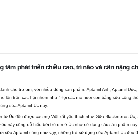
g tâm phát triển chiều cao, trí não và cân nặng 
g dành cho trẻ em, với nhiều dòng sản phẩm: Aptamil Anh, Aptamil Đức
thể lên trên các hội nhóm như “Hội các mẹ nuôi con bằng sữa công th
ùng sữa Aptamil Úc này.
n từ Úc đều được các mẹ Việt rất yêu thích như: Sữa Blackmores Úc, 
. Điều này cũng dễ hiểu bởi trẻ em ở Úc nhờ sử dụng các sản phẩm này
Và với sữa Aptamil cũng như vậy, những trẻ sử dụng sữa Aptamil Úc đề