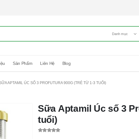
Danh mục
iệu
Sản Phẩm
Liên Hệ
Blog
SỮA APTAMIL ÚC SỐ 3 PROFUTURA 900G (TRẺ TỪ 1-3 TUỔI)
Sữa Aptamil Úc số 3 Pro
tuổi)
0
out of 5