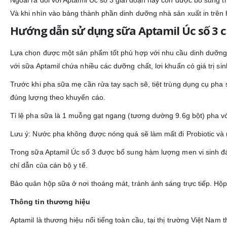
Và khi nhìn vào bảng thành phần dinh dưỡng nhà sản xuất in trên h
Hướng dẫn sử dụng sữa Aptamil Úc số 3 c
Lựa chọn được một sản phẩm tốt phù hợp với nhu cầu dinh dưỡng 
với sữa Aptamil chứa nhiều các dưỡng chất, lơi khuẩn có giá trị si
Trước khi pha sữa mẹ cần rửa tay sạch sẽ, tiệt trùng dụng cụ ph
đúng lượng theo khuyến cáo.
Tỉ lệ pha sữa là 1 muỗng gạt ngang (tương dường 9.6g bột) pha v
Lưu ý: Nước pha không được nóng quá sẽ làm mất đi Probiotic và
Trong sữa Aptamil Úc số 3 được bổ sung hàm lượng men vi sinh đá
chỉ dẫn của cán bộ y tế.
Bảo quản hộp sữa ở nơi thoáng mát, tránh ánh sáng trực tiếp. Hộp
Thông tin thương hiệu
Aptamil là thương hiệu nổi tiếng toàn cầu, tại thị trường Việt Nam