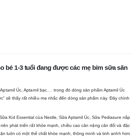
cho bé 1-3 tuổi đang được các mẹ bỉm sữa săn
, Aptamil Úc, Aptamil bạc…. trong đó dòng sản phẩm Aptamil Úc
ức” sẽ thấy rất nhiều mẹ nhắc đến dòng sản phẩm này. Đây chính
Sữa Kid Essential của Nestle, Sữa Aptamil Úc, Sữa Pediasure nắp
 nên phát triển rất khỏe mạnh, chiều cao cân nặng cân đối và đặc
u đặn luôn có một thể chất khỏe mạnh, thông minh và tinh anhh hơn