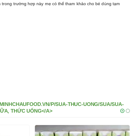
n trong trường hợp này mẹ có thể tham khảo cho bé dùng tạm
//MINHCHAUFOOD.VN/P/SUA-THUC-UONG/SUA/SUA-
SỮA, THỨC UỐNG</A>
-3%