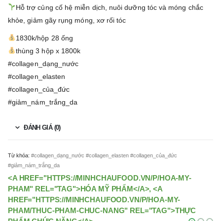
Hỗ trợ củng cố hệ miễn dịch, nuôi dưỡng tóc và móng chắc
khỏe, giảm gãy rụng móng, xơ rối tóc
1830k/hộp 28 ống
thùng 3 hộp x 1800k
#collagen_dạng_nước
#collagen_elasten
#collagen_của_đức
#giảm_nám_trắng_da
ĐÁNH GIÁ (0)
Từ khóa:
#collagen_dạng_nước #collagen_elasten #collagen_của_đức
#giảm_nám_trắng_da
<A HREF="HTTPS://MINHCHAUFOOD.VN/P/HOA-MY-
PHAM" REL="TAG">HÓA MỸ PHẨM</A>, <A
HREF="HTTPS://MINHCHAUFOOD.VN/P/HOA-MY-
PHAM/THUC-PHAM-CHUC-NANG" REL="TAG">THỰC