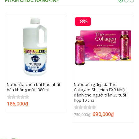
PHẨM CHỨC NĂNG</A>
-8%
Nước rửa chén bát Kao nhật
Nước uống đẹp da The
bản không mùi 1380ml
Collagen Shiseido EXR Nhật
dành cho người trên 35 tuổi |
hộp 10 chai
186,000
₫
0
out of 5
690,000
₫
0
out of 5
750,000
₫