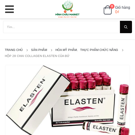
0
Giỏ hàng
0
₫
TRANG CHỦ
SẢN PHẨM
HÓA MỸ PHẨM
,
THỰC PHẨM CHỨC NĂNG
HỘP 28 CHAI COLLAGEN ELASTEN CỦA ĐỨ