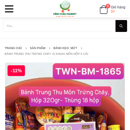
0
Giỏ hàng
0
₫
TRANG CHỦ
SẢN PHẨM
BÁNH KẸO, MỨT
BÁNH TRUNG THU TRỨNG CHẢY VỊ KHOAI MÔN HỘP 6 CÁI
-11%