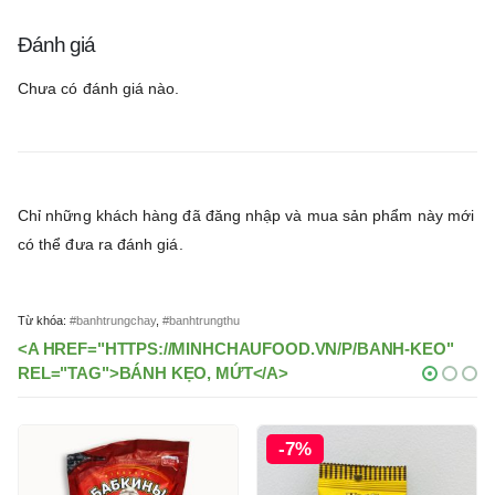
Đánh giá
Chưa có đánh giá nào.
Chỉ những khách hàng đã đăng nhập và mua sản phẩm này mới
có thể đưa ra đánh giá.
Từ khóa:
#banhtrungchay
,
#banhtrungthu
<A HREF="HTTPS://MINHCHAUFOOD.VN/P/BANH-KEO"
REL="TAG">BÁNH KẸO, MỨT</A>
-7%