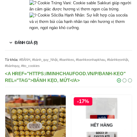
Cookie Trứng Vani: Cookie sable Sakkuri giúp người
ăn cảm giác được hương vị thơm ngon của trứng.
Cookie Sôcôla Hạnh Nhân: Sự kết hợp của socola
và vị thơm bùi của hạnh nhân tạo nên hương vị thơm
ngon, ngọt ngào khó cưỡng.
ĐÁNH GIÁ (0)
Từ khóa:
#BÁNH
,
#bánh_quy_Nhật
,
#banhkeo
,
#banhkeonhapkhau
,
#bánhkẹonhật
,
#bánhquy
,
#ito_cookies
<A HREF="HTTPS://MINHCHAUFOOD.VN/P/BANH-KEO"
REL="TAG">BÁNH KẸO, MỨT</A>
-17%
-9%
HẾT HÀNG