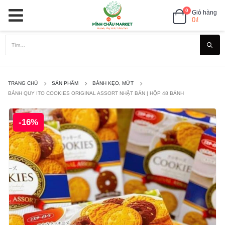
0
Giỏ hàng
0
₫
TRANG CHỦ
SẢN PHẨM
BÁNH KẸO, MỨT
BÁNH QUY ITO COOKIES ORIGINAL ASSORT NHẬT BẢN | HỘP 48 BÁNH
-16%