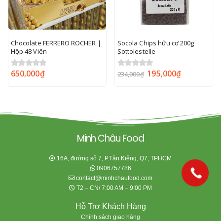
Socola Chips hữu cơ 200g
BÁNH PHÔ MAI ÔNG GIÀ HÀN
Sottolestelle
QUỐC
195,000
₫
32,000
₫
0
out of 5
0
out of 5
234,000
₫
35,000
₫
Minh Châu Food
16A, đường số 7, P.Tân Kiểng, Q7, TPHCM
0906757786
contact@minhchaufood.com
T2 – CN/ 7:00 AM – 9:00 PM
Hỗ Trợ Khách Hàng
Chính sách giao hàng