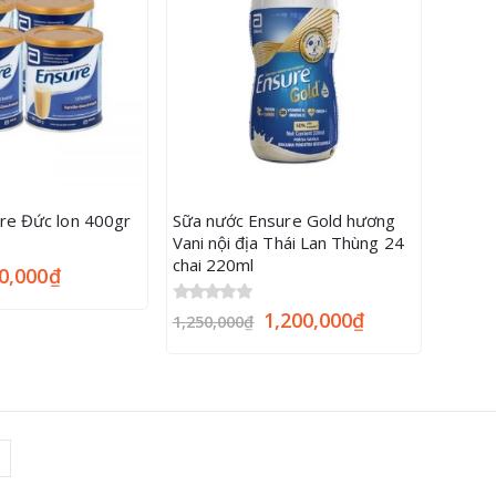
re Đức lon 400gr
Sữa nước Ensure Gold hương
Vani nội địa Thái Lan Thùng 24
chai 220ml
0,000
₫
0
out of 5
1,200,000
₫
1,250,000
₫