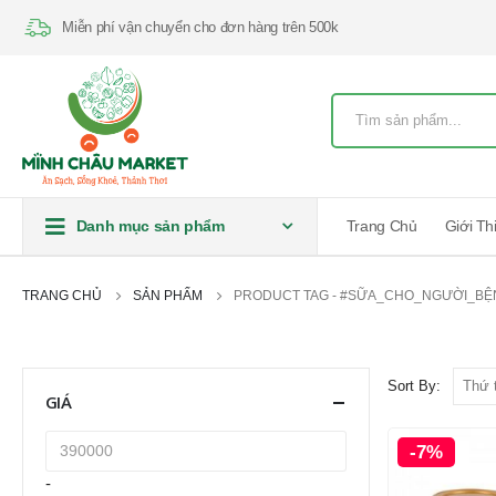
Miễn phí vận chuyển cho đơn hàng trên 500k
Danh mục sản phẩm
Trang Chủ
Giới Th
TRANG CHỦ
SẢN PHẨM
PRODUCT TAG -
#SỮA_CHO_NGƯỜI_BỆ
Sort By:
GIÁ
-7%
-