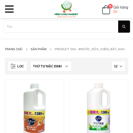
0
Giỏ hàng
0
₫
TRANG CHỦ
SẢN PHẨM
PRODUCT TAG -
#NƯỚC_RỬA_CHÉN_BÁT_KAO
LỌC