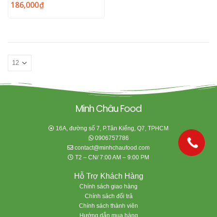
186,000
₫
0
out of 5
Minh Châu Food
16A, đường số 7, P.Tân Kiểng, Q7, TPHCM
0906757786
contact@minhchaufood.com
T2 – CN/ 7:00 AM – 9:00 PM
Hỗ Trợ Khách Hàng
Chính sách giao hàng
Chính sách đổi trả
Chính sách thành viên
Hướng dẫn mua hàng