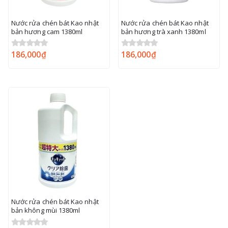
Nước rửa chén bát Kao nhật
Nước rửa chén bát Kao nhật
bản hương cam 1380ml
bản hương trà xanh 1380ml
186,000
₫
186,000
₫
0
out of 5
0
out of 5
Nước rửa chén bát Kao nhật
bản không mùi 1380ml