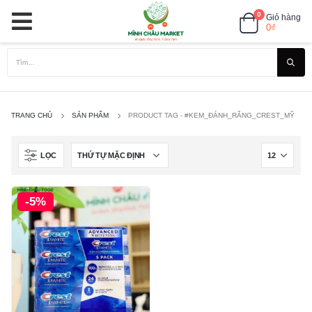
0
Giỏ hàng
0
₫
TRANG CHỦ
SẢN PHẨM
PRODUCT TAG -
#KEM_ĐÁNH_RĂNG_CREST_MỸ
LỌC
-5%