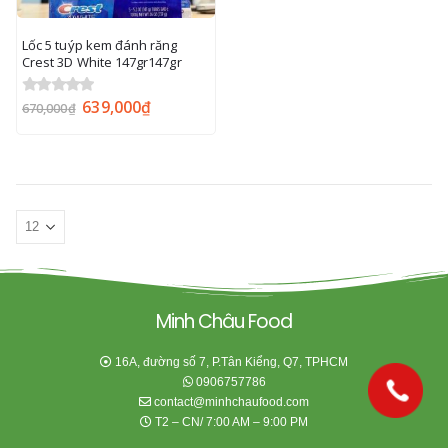
Lốc 5 tuýp kem đánh răng
Crest 3D White 147gr147gr
639,000
₫
0
out of 5
670,000
₫
Minh Châu Food
16A, đường số 7, P.Tân Kiểng, Q7, TPHCM
0906757786
contact@minhchaufood.com
T2 – CN/ 7:00 AM – 9:00 PM