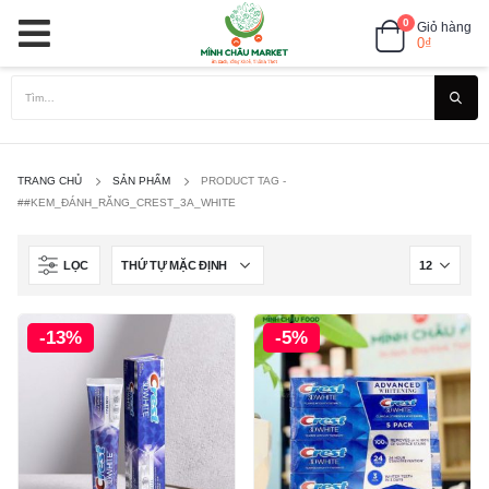
0
Giỏ hàng
0
₫
TRANG CHỦ
SẢN PHẨM
PRODUCT TAG -
##KEM_ĐÁNH_RĂNG_CREST_3A_WHITE
LỌC
-13%
-5%