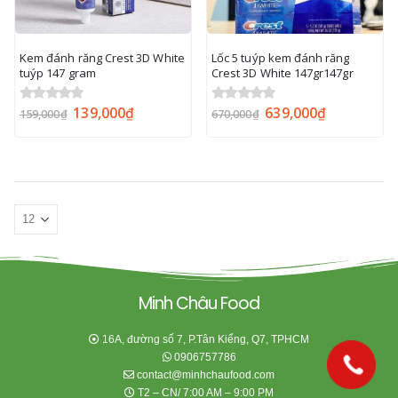
Kem đánh răng Crest 3D White
Lốc 5 tuýp kem đánh răng
tuýp 147 gram
Crest 3D White 147gr147gr
139,000
₫
639,000
₫
0
out of 5
0
out of 5
159,000
₫
670,000
₫
Minh Châu Food
16A, đường số 7, P.Tân Kiểng, Q7, TPHCM
0906757786
contact@minhchaufood.com
T2 – CN/ 7:00 AM – 9:00 PM