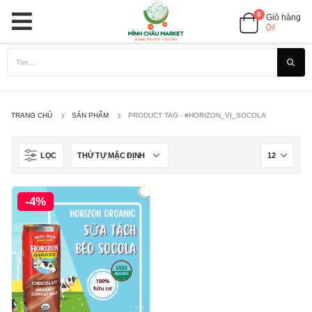
0
Giỏ hàng
0
₫
TRANG CHỦ
SẢN PHẨM
PRODUCT TAG -
#HORIZON_VỊ_SOCOLA
LỌC
-4%