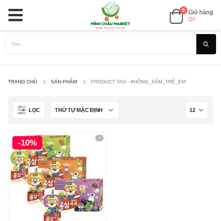
0
Giỏ hàng
0
₫
TRANG CHỦ
SẢN PHẨM
PRODUCT TAG -
#HỒNG_SÂM_TRẺ_EM
LỌC
-10%