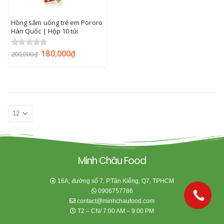
Hồng sâm uống trẻ em Pororo
Hàn Quốc | Hộp 10 túi
180,000
₫
0
out of 5
200,000
₫
Minh Châu Food
16A, đường số 7, P.Tân Kiểng, Q7, TPHCM
0906757786
contact@minhchaufood.com
T2 – CN/ 7:00 AM – 9:00 PM