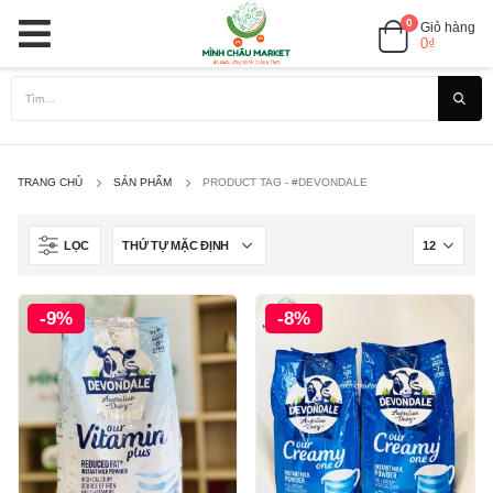
0
Giỏ hàng
0
₫
TRANG CHỦ
SẢN PHẨM
PRODUCT TAG -
#DEVONDALE
LỌC
-9%
-8%