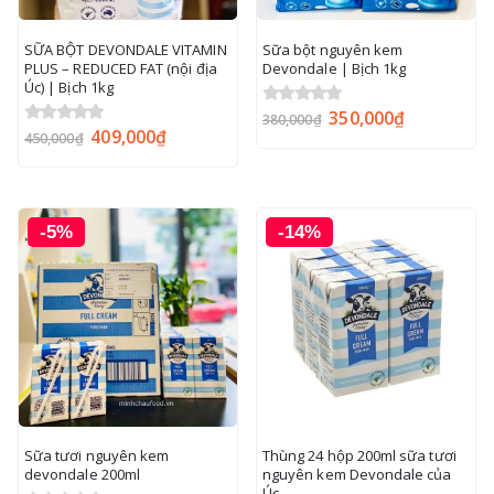
SỮA BỘT DEVONDALE VITAMIN
Sữa bột nguyên kem
PLUS – REDUCED FAT (nội địa
Devondale | Bịch 1kg
Úc) | Bịch 1kg
350,000
₫
0
out of 5
380,000
₫
409,000
₫
0
out of 5
450,000
₫
-5%
-14%
Sữa tươi nguyên kem
Thùng 24 hộp 200ml sữa tươi
devondale 200ml
nguyên kem Devondale của
Úc